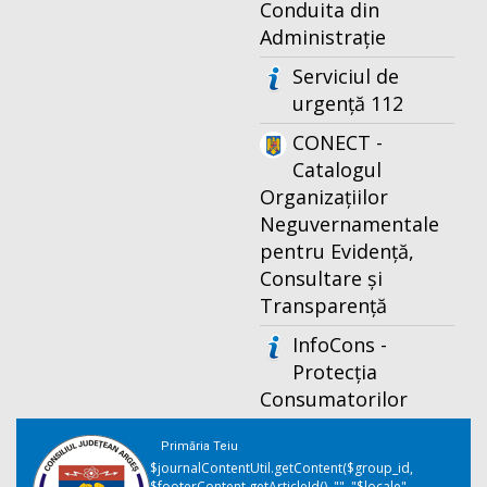
Conduita din
Administrație
Serviciul de
urgență 112
CONECT -
Catalogul
Organizațiilor
Neguvernamentale
pentru Evidență,
Consultare și
Transparență
InfoCons -
Protecția
Consumatorilor
Primăria Teiu
$journalContentUtil.getContent($group_id,
$footerContent.getArticleId(), "", "$locale",