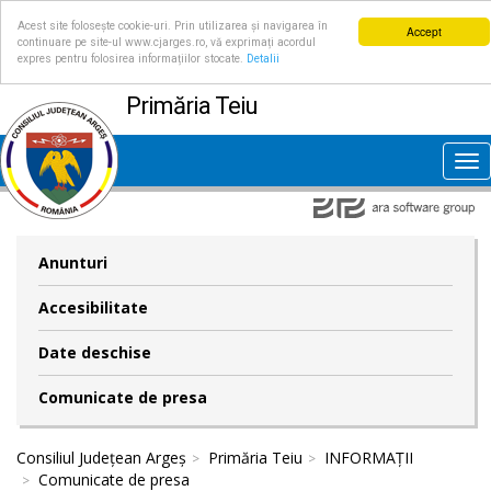
Acest site folosește cookie-uri. Prin utilizarea și navigarea în
Accept
continuare pe site-ul www.cjarges.ro, vă exprimați acordul
expres pentru folosirea informațiilor stocate.
Detalii
Primăria Teiu
Tog
nav
Anunturi
Accesibilitate
Date deschise
Comunicate de presa
Consiliul Județean Argeș
Primăria Teiu
INFORMAȚII
Comunicate de presa