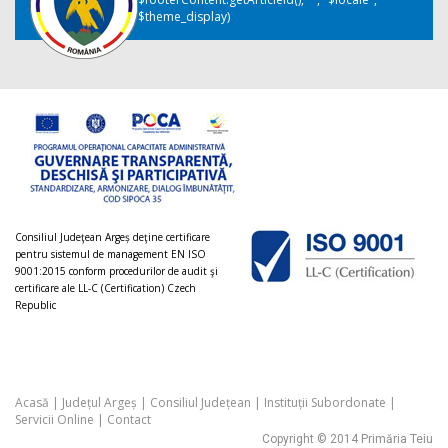
$theme_display)
Consiliul Judeţean Argeș deţine certificare
pentru sistemul de management EN ISO
9001:2015 conform procedurilor de audit şi
certificare ale LL-C (Certification) Czech
Republic
Acasă
|
Județul Argeș
|
Consiliul Județean
|
Instituții Subordonate
|
Servicii Online
|
Contact
Copyright © 2014 Primăria Teiu