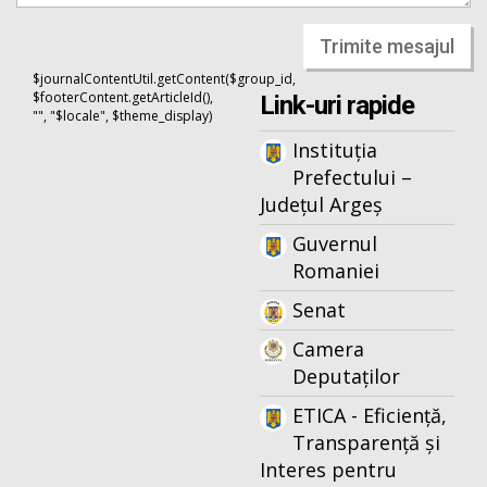
Trimite mesajul
$journalContentUtil.getContent($group_id,
$footerContent.getArticleId(),
Link-uri rapide
"", "$locale", $theme_display)
Instituția
Prefectului –
Județul Argeș
Guvernul
Romaniei
Senat
Camera
Deputaților
ETICA - Eficiență,
Transparență și
Interes pentru