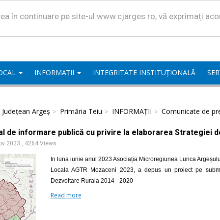
area în continuare pe site-ul www.cjarges.ro, vă exprimați ac
LOCAL
INFORMAȚII
INTEGRITATE INSTITUȚIONALĂ
SER
l Județean Argeș
Primăria Teiu
INFORMAȚII
Comunicate de pr
l de informare publică cu privire la elaborarea Strategiei 
ov 2023
,
4264 Views
In luna iunie anul 2023 Asociația Microregiunea Lunca Argeșulu
Locala AGTR Mozaceni 2023, a depus un proiect pe submasu
Dezvoltare Rurala 2014 - 2020
Read more