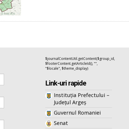
$journalContentUtil.getContent($group_id,
$footerContent.getArticleId(), "",
"$locale", $theme_display)
Link-uri rapide
Instituția Prefectului –
Județul Argeș
Guvernul Romaniei
Senat