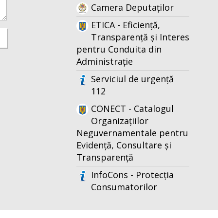
Camera Deputaților
ETICA - Eficiență,
Transparență și Interes
pentru Conduita din
Administrație
Serviciul de urgență
112
CONECT - Catalogul
Organizațiilor
Neguvernamentale pentru
Evidență, Consultare și
Transparență
InfoCons - Protecția
Consumatorilor