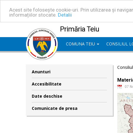
Acest site folosește cookie-uri. Prin utilizarea și navig
informațiilor stocate.
Detalii
Primăria Teiu
COMUNA TEIU
CONSILIUL 
Consiliu
Anunturi
Materia
Accesibilitate
07 N
Date deschise
Comunicate de presa