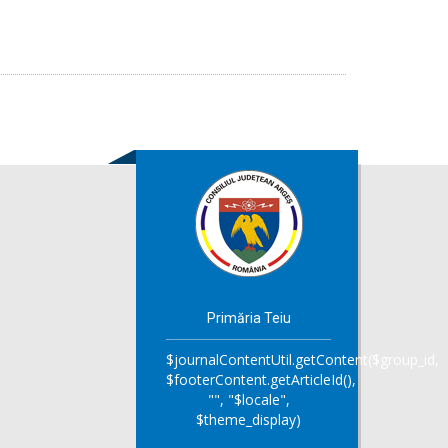
Primăria Teiu
$journalContentUtil.getContent($group_id,
$footerContent.getArticleId(),
"", "$locale",
$theme_display)