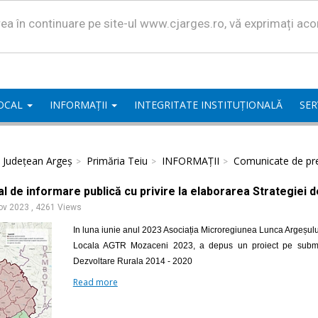
area în continuare pe site-ul www.cjarges.ro, vă exprimați ac
LOCAL
INFORMAȚII
INTEGRITATE INSTITUȚIONALĂ
SER
l Județean Argeș
Primăria Teiu
INFORMAȚII
Comunicate de pr
l de informare publică cu privire la elaborarea Strategiei 
ov 2023
,
4261 Views
In luna iunie anul 2023 Asociația Microregiunea Lunca Argeșulu
Locala AGTR Mozaceni 2023, a depus un proiect pe submasu
Dezvoltare Rurala 2014 - 2020
Read more