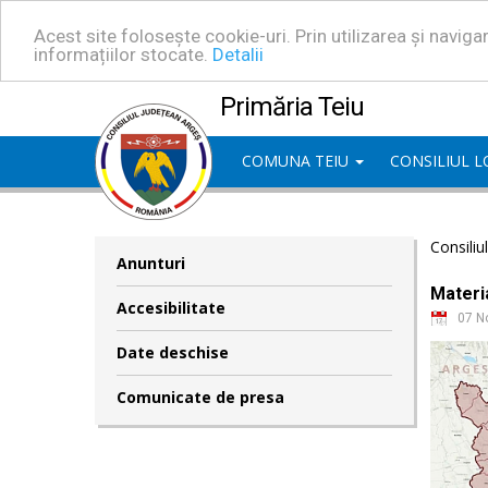
Acest site folosește cookie-uri. Prin utilizarea și navig
informațiilor stocate.
Detalii
Primăria Teiu
COMUNA TEIU
CONSILIUL 
Consiliu
Anunturi
Materia
Accesibilitate
07 N
Date deschise
Comunicate de presa