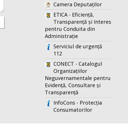
Camera Deputaților
ETICA - Eficiență,
Transparență și Interes
pentru Conduita din
Administrație
Serviciul de urgență
112
CONECT - Catalogul
Organizațiilor
Neguvernamentale pentru
Evidență, Consultare și
Transparență
InfoCons - Protecția
Consumatorilor