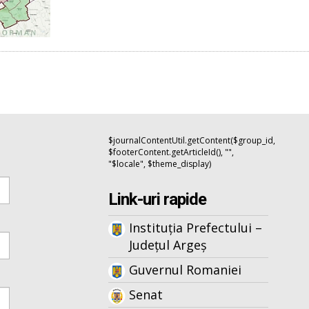
$journalContentUtil.getContent($group_id,
$footerContent.getArticleId(), "",
"$locale", $theme_display)
Link-uri rapide
Instituția Prefectului –
Județul Argeș
Guvernul Romaniei
Senat