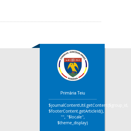
Primăria Teiu
$journalContentUtil.getContent($group_id,
$footerContent.getArticleId(),
"", "$locale",
$theme_display)