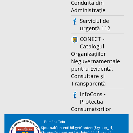
Conduita din
Administrație
Serviciul de
urgență 112
CONECT -
Catalogul
Organizațiilor
Neguvernamentale
pentru Evidență,
Consultare și
Transparență
InfoCons -
Protecția
Consumatorilor
Primăria Teiu
$journalContentUtil.getContent($group_id,
$footerContent.getArticleId(), "", "$locale",