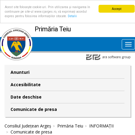
Acest site folosește cookie-uri. Prin utilizarea și navigarea în
Accept
continuare pe site-ul www.cjarges.ro, vă exprimați acordul
expres pentru folosirea informațiilor stocate.
Detalii
Primăria Teiu
Tog
nav
Anunturi
Accesibilitate
Date deschise
Comunicate de presa
Consiliul Județean Argeș
Primăria Teiu
INFORMAȚII
Comunicate de presa