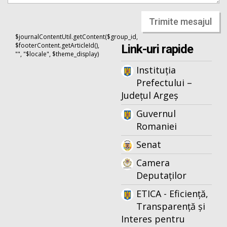
Trimite mesajul
$journalContentUtil.getContent($group_id,
$footerContent.getArticleId(),
Link-uri rapide
"", "$locale", $theme_display)
Instituția
Prefectului –
Județul Argeș
Guvernul
Romaniei
Senat
Camera
Deputaților
ETICA - Eficiență,
Transparență și
Interes pentru