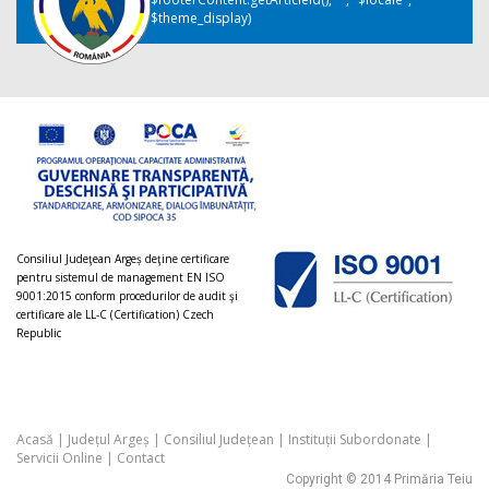
$theme_display)
Consiliul Judeţean Argeș deţine certificare
pentru sistemul de management EN ISO
9001:2015 conform procedurilor de audit şi
certificare ale LL-C (Certification) Czech
Republic
Acasă
|
Județul Argeș
|
Consiliul Județean
|
Instituții Subordonate
|
Servicii Online
|
Contact
Copyright © 2014 Primăria Teiu