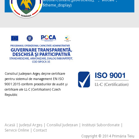
$theme_display)
Consiliul Judeţean Argeș deţine certificare
pentru sistemul de management EN ISO
9001:2015 conform procedurilor de audit şi
certificare ale LL-C (Certification) Czech
Republic
Acasă
|
Județul Argeș
|
Consiliul Județean
|
Instituții Subordonate
|
Servicii Online
|
Contact
Copyright © 2014 Primăria Teiu