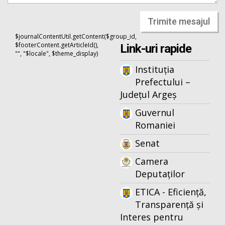
Trimite mesajul
$journalContentUtil.getContent($group_id,
$footerContent.getArticleId(),
Link-uri rapide
"", "$locale", $theme_display)
Instituția
Prefectului –
Județul Argeș
Guvernul
Romaniei
Senat
Camera
Deputaților
ETICA - Eficiență,
Transparență și
Interes pentru