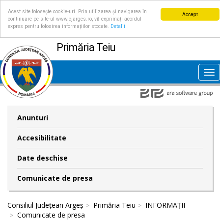
Acest site folosește cookie-uri. Prin utilizarea și navigarea în
Accept
continuare pe site-ul www.cjarges.ro, vă exprimați acordul
expres pentru folosirea informațiilor stocate.
Detalii
Primăria Teiu
Tog
nav
Anunturi
Accesibilitate
Date deschise
Comunicate de presa
Consiliul Județean Argeș
Primăria Teiu
INFORMAȚII
Comunicate de presa