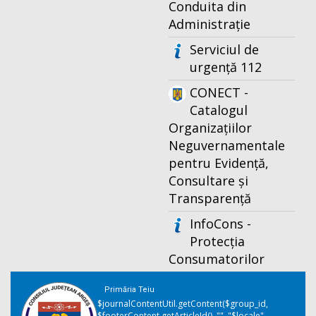
Conduita din
Administrație
Serviciul de
urgență 112
CONECT -
Catalogul
Organizațiilor
Neguvernamentale
pentru Evidență,
Consultare și
Transparență
InfoCons -
Protecția
Consumatorilor
Primăria Teiu
$journalContentUtil.getContent($group_id,
$footerContent.getArticleId(), "", "$locale",