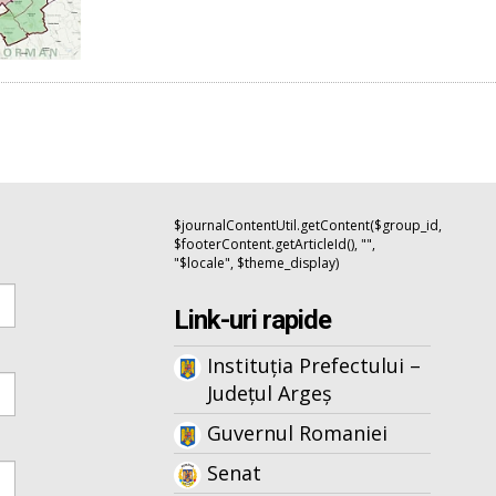
$journalContentUtil.getContent($group_id,
$footerContent.getArticleId(), "",
"$locale", $theme_display)
Link-uri rapide
Instituția Prefectului –
Județul Argeș
Guvernul Romaniei
Senat