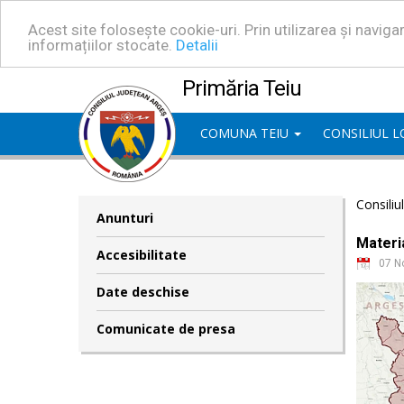
Acest site folosește cookie-uri. Prin utilizarea și navig
informațiilor stocate.
Detalii
Primăria Teiu
COMUNA TEIU
CONSILIUL 
Consiliu
Anunturi
Materia
Accesibilitate
07 N
Date deschise
Comunicate de presa