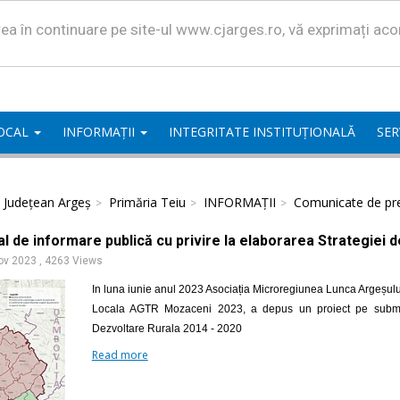
area în continuare pe site-ul www.cjarges.ro, vă exprimați ac
LOCAL
INFORMAȚII
INTEGRITATE INSTITUȚIONALĂ
SER
l Județean Argeș
Primăria Teiu
INFORMAȚII
Comunicate de pr
l de informare publică cu privire la elaborarea Strategiei 
ov 2023
,
4263 Views
In luna iunie anul 2023 Asociația Microregiunea Lunca Argeșulu
Locala AGTR Mozaceni 2023, a depus un proiect pe submasu
Dezvoltare Rurala 2014 - 2020
Read more