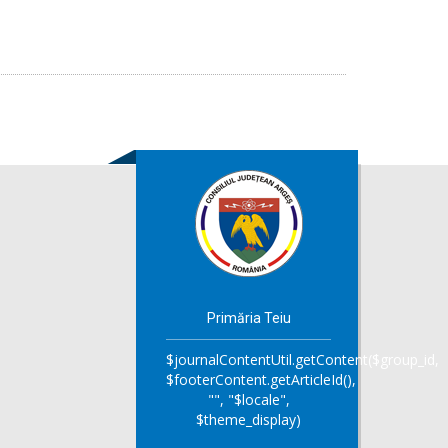
Primăria Teiu
$journalContentUtil.getContent($group_id,
$footerContent.getArticleId(),
"", "$locale",
$theme_display)