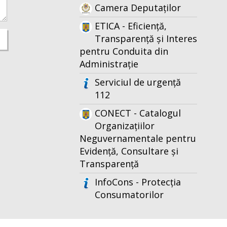
Camera Deputaților
ETICA - Eficiență,
Transparență și Interes
pentru Conduita din
Administrație
Serviciul de urgență
112
CONECT - Catalogul
Organizațiilor
Neguvernamentale pentru
Evidență, Consultare și
Transparență
InfoCons - Protecția
Consumatorilor