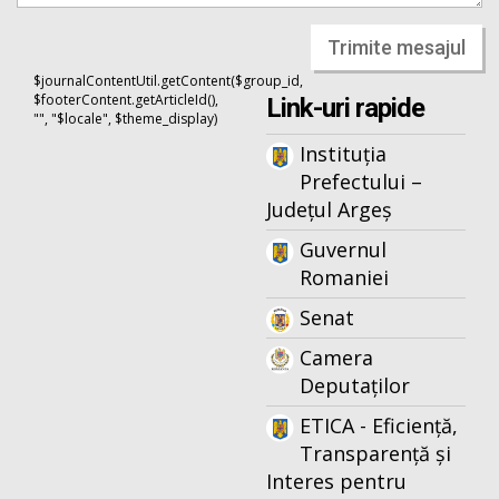
Trimite mesajul
$journalContentUtil.getContent($group_id,
$footerContent.getArticleId(),
Link-uri rapide
"", "$locale", $theme_display)
Instituția
Prefectului –
Județul Argeș
Guvernul
Romaniei
Senat
Camera
Deputaților
ETICA - Eficiență,
Transparență și
Interes pentru