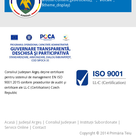
$theme_display)
Consiliul Judeţean Argeș deţine certificare
pentru sistemul de management EN ISO
9001:2015 conform procedurilor de audit şi
certificare ale LL-C (Certification) Czech
Republic
Acasă
|
Județul Argeș
|
Consiliul Județean
|
Instituții Subordonate
|
Servicii Online
|
Contact
Copyright © 2014 Primăria Teiu