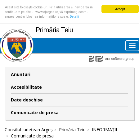
Acest site folosește cookie-uri. Prin utilizarea și navigarea în
Accept
continuare pe site-ul www.cjarges.ro, vă exprimați acordul
expres pentru folosirea informațiilor stocate.
Detalii
Primăria Teiu
Tog
nav
Anunturi
Accesibilitate
Date deschise
Comunicate de presa
Consiliul Județean Argeș
Primăria Teiu
INFORMAȚII
Comunicate de presa