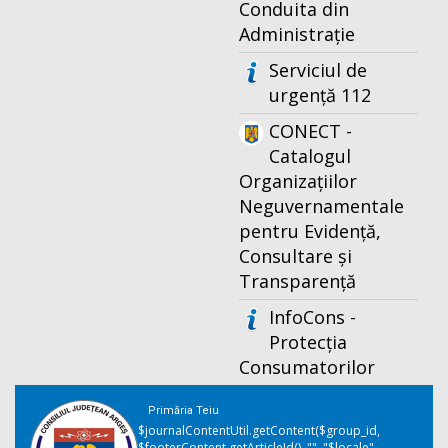
Conduita din
Administrație
Serviciul de
urgență 112
CONECT -
Catalogul
Organizațiilor
Neguvernamentale
pentru Evidență,
Consultare și
Transparență
InfoCons -
Protecția
Consumatorilor
Primăria Teiu
$journalContentUtil.getContent($group_id,
$footerContent.getArticleId(), "", "$locale",