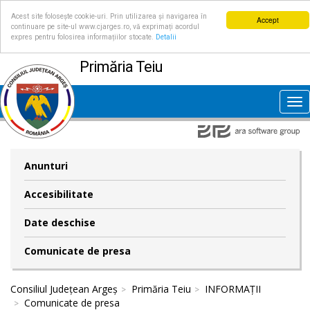
Acest site folosește cookie-uri. Prin utilizarea și navigarea în
Accept
continuare pe site-ul www.cjarges.ro, vă exprimați acordul
expres pentru folosirea informațiilor stocate.
Detalii
Primăria Teiu
Tog
nav
Anunturi
Accesibilitate
Date deschise
Comunicate de presa
Consiliul Județean Argeș
Primăria Teiu
INFORMAȚII
Comunicate de presa