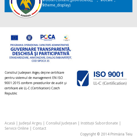
$theme_display)
Consiliul Judeţean Argeș deţine certificare
pentru sistemul de management EN ISO
9001:2015 conform procedurilor de audit şi
certificare ale LL-C (Certification) Czech
Republic
Acasă
|
Județul Argeș
|
Consiliul Județean
|
Instituții Subordonate
|
Servicii Online
|
Contact
Copyright © 2014 Primăria Teiu