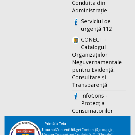
Conduita din
Administrație
Serviciul de
urgență 112
CONECT -
Catalogul
Organizațiilor
Neguvernamentale
pentru Evidență,
Consultare și
Transparență
InfoCons -
Protecția
Consumatorilor
Primăria Teiu
$journalContentUtil.getContent($group_id,
$footerContent.getArticleId(), "", "$locale",