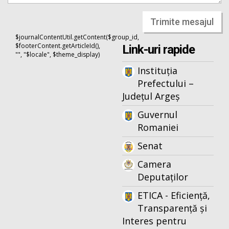
Trimite mesajul
$journalContentUtil.getContent($group_id,
$footerContent.getArticleId(),
Link-uri rapide
"", "$locale", $theme_display)
Instituția
Prefectului –
Județul Argeș
Guvernul
Romaniei
Senat
Camera
Deputaților
ETICA - Eficiență,
Transparență și
Interes pentru