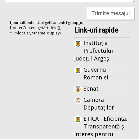
Trimite mesajul
$journalContentUtil.getContent($group_id,
$footerContent.getArticleId(),
Link-uri rapide
"", "$locale", $theme_display)
Instituția
Prefectului –
Județul Argeș
Guvernul
Romaniei
Senat
Camera
Deputaților
ETICA - Eficiență,
Transparență și
Interes pentru