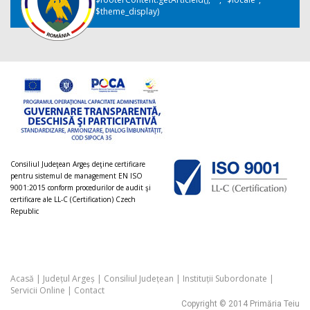
$theme_display)
Consiliul Judeţean Argeș deţine certificare
pentru sistemul de management EN ISO
9001:2015 conform procedurilor de audit şi
certificare ale LL-C (Certification) Czech
Republic
Acasă
|
Județul Argeș
|
Consiliul Județean
|
Instituții Subordonate
|
Servicii Online
|
Contact
Copyright © 2014 Primăria Teiu