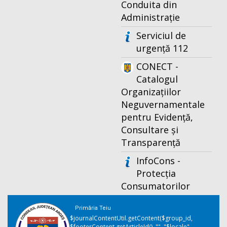
Conduita din
Administrație
Serviciul de
urgență 112
CONECT -
Catalogul
Organizațiilor
Neguvernamentale
pentru Evidență,
Consultare și
Transparență
InfoCons -
Protecția
Consumatorilor
Primăria Teiu
$journalContentUtil.getContent($group_id,
$footerContent.getArticleId(), "", "$locale",