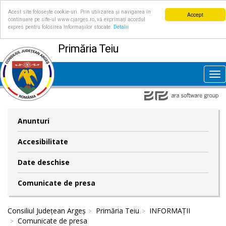
Acest site folosește cookie-uri. Prin utilizarea și navigarea în
Accept
continuare pe site-ul www.cjarges.ro, vă exprimați acordul
expres pentru folosirea informațiilor stocate.
Detalii
Primăria Teiu
Tog
nav
Anunturi
Accesibilitate
Date deschise
Comunicate de presa
Consiliul Județean Argeș
Primăria Teiu
INFORMAȚII
Comunicate de presa