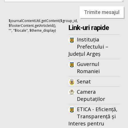
Trimite mesajul
$journalContentUtil.getContent($group_id,
$footerContent.getArticleId(),
Link-uri rapide
"", "$locale", $theme_display)
Instituția
Prefectului –
Județul Argeș
Guvernul
Romaniei
Senat
Camera
Deputaților
ETICA - Eficiență,
Transparență și
Interes pentru