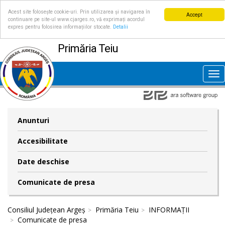
Acest site folosește cookie-uri. Prin utilizarea și navigarea în
Accept
continuare pe site-ul www.cjarges.ro, vă exprimați acordul
expres pentru folosirea informațiilor stocate.
Detalii
Primăria Teiu
Tog
nav
Anunturi
Accesibilitate
Date deschise
Comunicate de presa
Consiliul Județean Argeș
Primăria Teiu
INFORMAȚII
Comunicate de presa