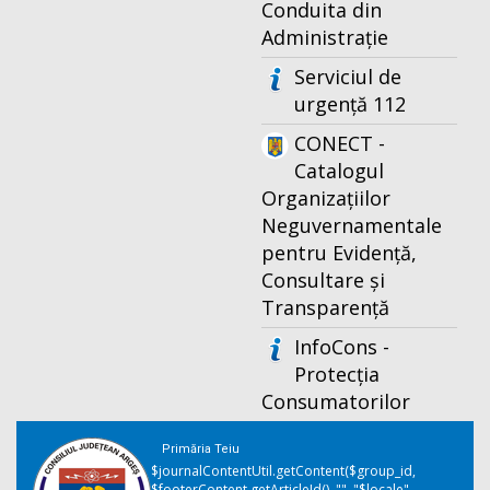
Conduita din
Administrație
Serviciul de
urgență 112
CONECT -
Catalogul
Organizațiilor
Neguvernamentale
pentru Evidență,
Consultare și
Transparență
InfoCons -
Protecția
Consumatorilor
Primăria Teiu
$journalContentUtil.getContent($group_id,
$footerContent.getArticleId(), "", "$locale",