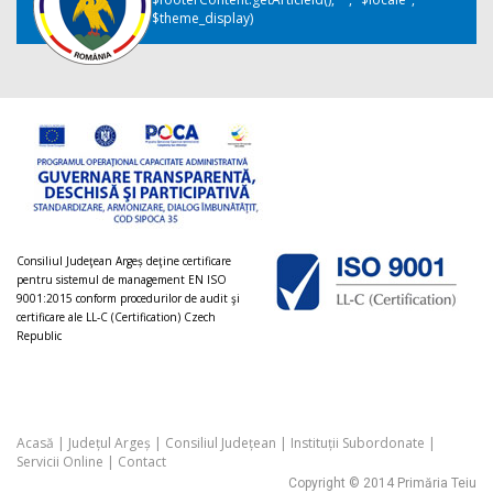
$theme_display)
Consiliul Judeţean Argeș deţine certificare
pentru sistemul de management EN ISO
9001:2015 conform procedurilor de audit şi
certificare ale LL-C (Certification) Czech
Republic
Acasă
|
Județul Argeș
|
Consiliul Județean
|
Instituții Subordonate
|
Servicii Online
|
Contact
Copyright © 2014 Primăria Teiu