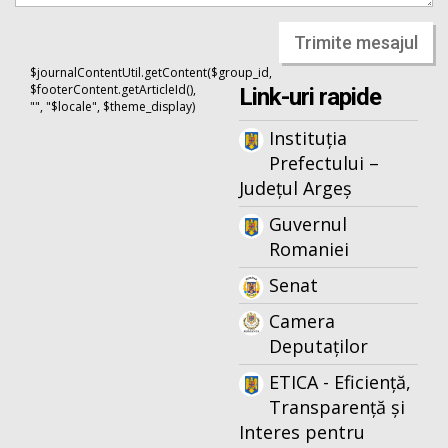
Trimite mesajul
$journalContentUtil.getContent($group_id,
$footerContent.getArticleId(),
Link-uri rapide
"", "$locale", $theme_display)
Instituția
Prefectului –
Județul Argeș
Guvernul
Romaniei
Senat
Camera
Deputaților
ETICA - Eficiență,
Transparență și
Interes pentru