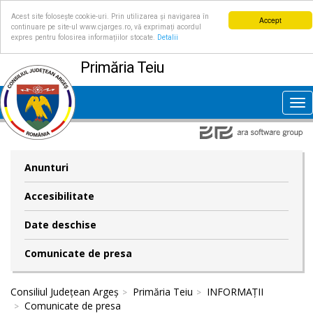
Acest site folosește cookie-uri. Prin utilizarea și navigarea în
Accept
continuare pe site-ul www.cjarges.ro, vă exprimați acordul
expres pentru folosirea informațiilor stocate.
Detalii
Primăria Teiu
Tog
nav
Anunturi
Accesibilitate
Date deschise
Comunicate de presa
Consiliul Județean Argeș
Primăria Teiu
INFORMAȚII
Comunicate de presa