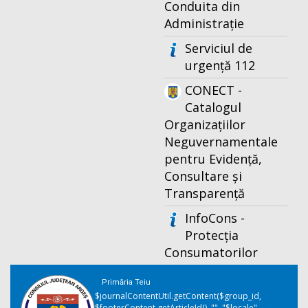
Conduita din
Administrație
Serviciul de
urgență 112
CONECT -
Catalogul
Organizațiilor
Neguvernamentale
pentru Evidență,
Consultare și
Transparență
InfoCons -
Protecția
Consumatorilor
Primăria Teiu
$journalContentUtil.getContent($group_id,
$footerContent.getArticleId(), "", "$locale",