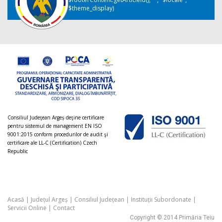
$theme_display)
Consiliul Judeţean Argeș deţine certificare
pentru sistemul de management EN ISO
9001:2015 conform procedurilor de audit şi
certificare ale LL-C (Certification) Czech
Republic
Acasă
|
Județul Argeș
|
Consiliul Județean
|
Instituții Subordonate
|
Servicii Online
|
Contact
Copyright © 2014 Primăria Teiu