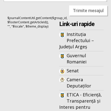
Trimite mesajul
$journalContentUtil.getContent($group_id,
$footerContent.getArticleId(),
Link-uri rapide
"", "$locale", $theme_display)
Instituția
Prefectului –
Județul Argeș
Guvernul
Romaniei
Senat
Camera
Deputaților
ETICA - Eficiență,
Transparență și
Interes pentru