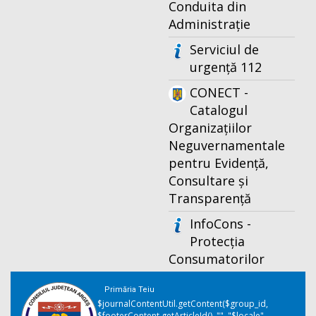
Conduita din
Administrație
Serviciul de
urgență 112
CONECT -
Catalogul
Organizațiilor
Neguvernamentale
pentru Evidență,
Consultare și
Transparență
InfoCons -
Protecția
Consumatorilor
Primăria Teiu
$journalContentUtil.getContent($group_id,
$footerContent.getArticleId(), "", "$locale",