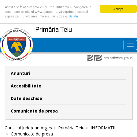
Acest site folosește cookie-uri. Prin utilizarea și navigarea în
Accept
continuare pe site-ul www.cjarges.ro, vă exprimați acordul
expres pentru folosirea informațiilor stocate.
Detalii
Primăria Teiu
Tog
nav
Anunturi
Accesibilitate
Date deschise
Comunicate de presa
Consiliul Județean Argeș
Primăria Teiu
INFORMAȚII
Comunicate de presa