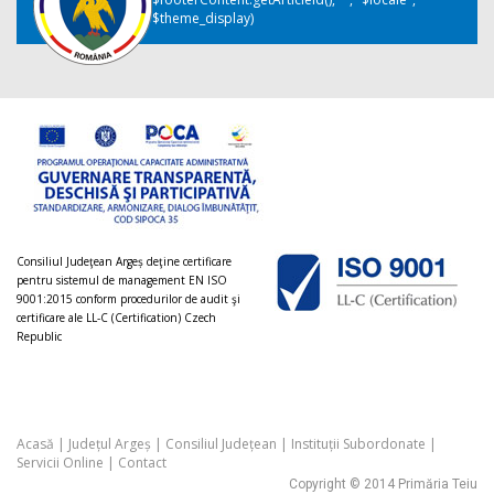
$theme_display)
Consiliul Judeţean Argeș deţine certificare
pentru sistemul de management EN ISO
9001:2015 conform procedurilor de audit şi
certificare ale LL-C (Certification) Czech
Republic
Acasă
|
Județul Argeș
|
Consiliul Județean
|
Instituții Subordonate
|
Servicii Online
|
Contact
Copyright © 2014 Primăria Teiu