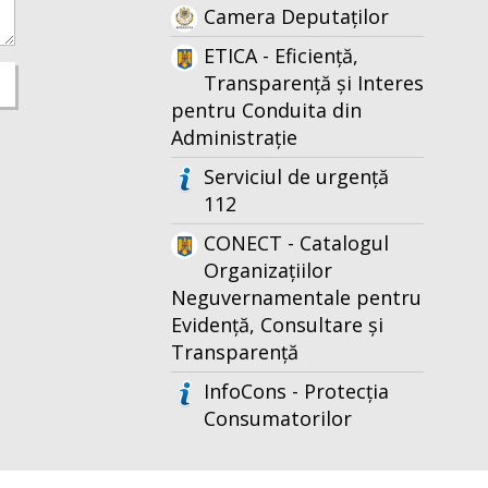
Camera Deputaților
ETICA - Eficiență,
Transparență și Interes
pentru Conduita din
Administrație
Serviciul de urgență
112
CONECT - Catalogul
Organizațiilor
Neguvernamentale pentru
Evidență, Consultare și
Transparență
InfoCons - Protecția
Consumatorilor