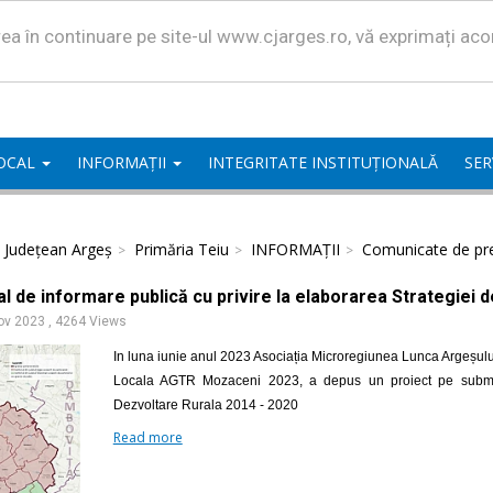
area în continuare pe site-ul www.cjarges.ro, vă exprimați ac
LOCAL
INFORMAȚII
INTEGRITATE INSTITUȚIONALĂ
SER
l Județean Argeș
Primăria Teiu
INFORMAȚII
Comunicate de pr
l de informare publică cu privire la elaborarea Strategiei 
ov 2023
,
4264 Views
In luna iunie anul 2023 Asociația Microregiunea Lunca Argeșulu
Locala AGTR Mozaceni 2023, a depus un proiect pe submasu
Dezvoltare Rurala 2014 - 2020
Read more