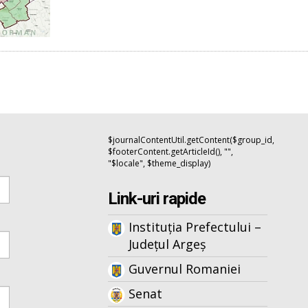
$journalContentUtil.getContent($group_id,
$footerContent.getArticleId(), "",
"$locale", $theme_display)
Link-uri rapide
Instituția Prefectului –
Județul Argeș
Guvernul Romaniei
Senat