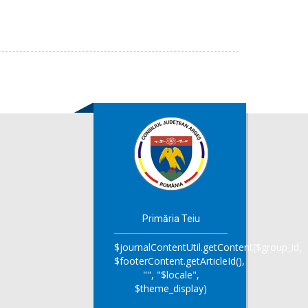
Primăria Teiu
$journalContentUtil.getContent($group_id,
$footerContent.getArticleId(),
"", "$locale",
$theme_display)