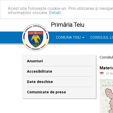
Acest site folosește cookie-uri. Prin utilizarea și navig
informațiilor stocate.
Detalii
Primăria Teiu
COMUNA TEIU
CONSILIUL 
Consiliu
Anunturi
Materia
Accesibilitate
07 N
Date deschise
Comunicate de presa