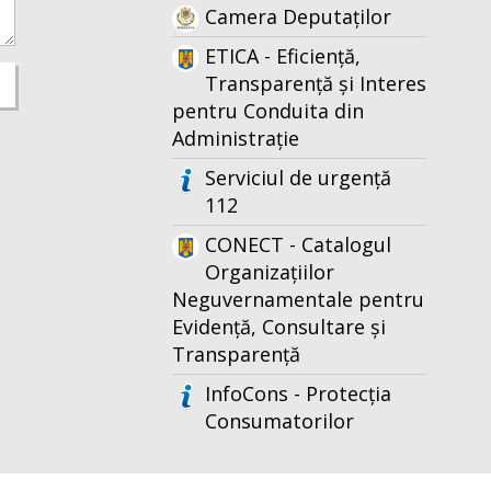
Camera Deputaților
ETICA - Eficiență,
Transparență și Interes
pentru Conduita din
Administrație
Serviciul de urgență
112
CONECT - Catalogul
Organizațiilor
Neguvernamentale pentru
Evidență, Consultare și
Transparență
InfoCons - Protecția
Consumatorilor