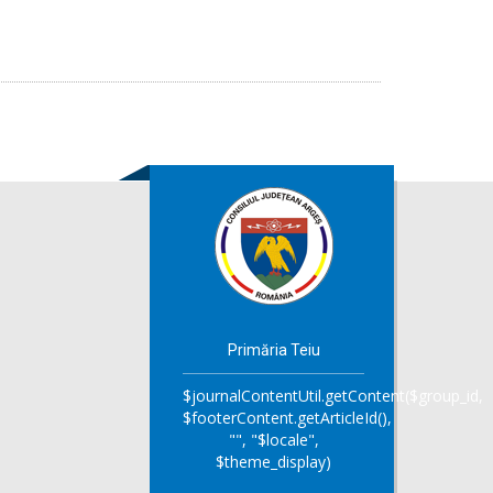
Primăria Teiu
$journalContentUtil.getContent($group_id,
$footerContent.getArticleId(),
"", "$locale",
$theme_display)