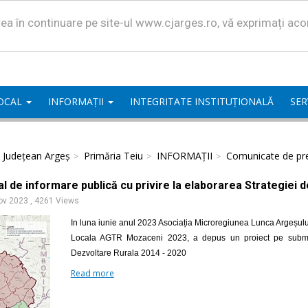
area în continuare pe site-ul www.cjarges.ro, vă exprimați ac
LOCAL
INFORMAȚII
INTEGRITATE INSTITUȚIONALĂ
SER
l Județean Argeș
Primăria Teiu
INFORMAȚII
Comunicate de pr
l de informare publică cu privire la elaborarea Strategiei 
ov 2023
,
4261 Views
In luna iunie anul 2023 Asociația Microregiunea Lunca Argeșulu
Locala AGTR Mozaceni 2023, a depus un proiect pe submasu
Dezvoltare Rurala 2014 - 2020
Read more