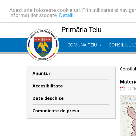
Acest site folosește cookie-uri. Prin utilizarea și navig
informațiilor stocate.
Detalii
Primăria Teiu
COMUNA TEIU
CONSILIUL 
Consiliu
Anunturi
Materia
Accesibilitate
07 N
Date deschise
Comunicate de presa