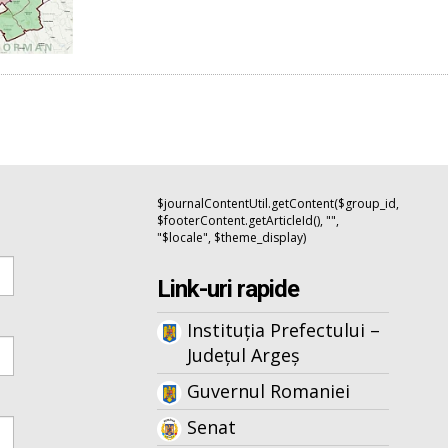
$journalContentUtil.getContent($group_id,
$footerContent.getArticleId(), "",
"$locale", $theme_display)
Link-uri rapide
Instituția Prefectului –
Județul Argeș
Guvernul Romaniei
Senat