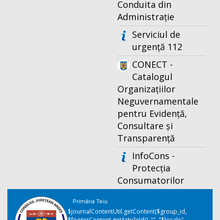
Conduita din
Administrație
Serviciul de
urgență 112
CONECT -
Catalogul
Organizațiilor
Neguvernamentale
pentru Evidență,
Consultare și
Transparență
InfoCons -
Protecția
Consumatorilor
Primăria Teiu
$journalContentUtil.getContent($group_id,
$footerContent.getArticleId(), "", "$locale",