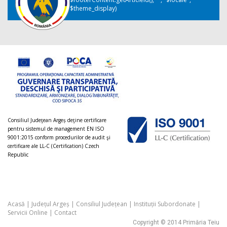
$theme_display)
Consiliul Judeţean Argeș deţine certificare
pentru sistemul de management EN ISO
9001:2015 conform procedurilor de audit şi
certificare ale LL-C (Certification) Czech
Republic
Acasă
|
Județul Argeș
|
Consiliul Județean
|
Instituții Subordonate
|
Servicii Online
|
Contact
Copyright © 2014 Primăria Teiu