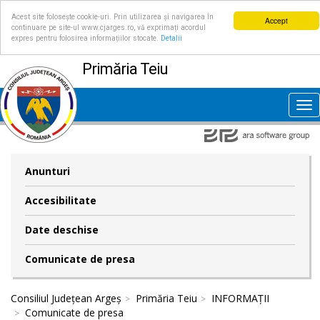
Acest site folosește cookie-uri. Prin utilizarea și navigarea în
Accept
continuare pe site-ul www.cjarges.ro, vă exprimați acordul
expres pentru folosirea informațiilor stocate.
Detalii
Primăria Teiu
Tog
nav
Anunturi
Accesibilitate
Date deschise
Comunicate de presa
Consiliul Județean Argeș
Primăria Teiu
INFORMAȚII
Comunicate de presa