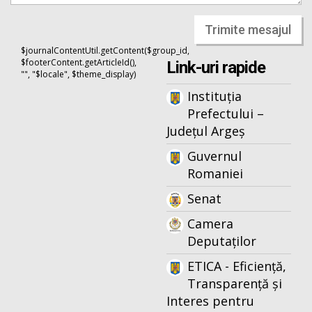
Trimite mesajul
$journalContentUtil.getContent($group_id,
$footerContent.getArticleId(),
Link-uri rapide
"", "$locale", $theme_display)
Instituția
Prefectului –
Județul Argeș
Guvernul
Romaniei
Senat
Camera
Deputaților
ETICA - Eficiență,
Transparență și
Interes pentru