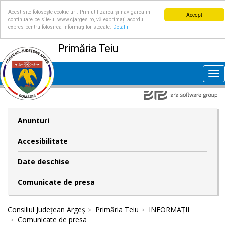
Acest site folosește cookie-uri. Prin utilizarea și navigarea în
Accept
continuare pe site-ul www.cjarges.ro, vă exprimați acordul
expres pentru folosirea informațiilor stocate.
Detalii
Primăria Teiu
Tog
nav
Anunturi
Accesibilitate
Date deschise
Comunicate de presa
Consiliul Județean Argeș
Primăria Teiu
INFORMAȚII
Comunicate de presa