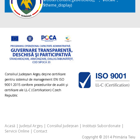
$theme_display)
Consiliul Judeţean Argeș deţine certificare
pentru sistemul de management EN ISO
9001:2015 conform procedurilor de audit şi
certificare ale LL-C (Certification) Czech
Republic
Acasă
|
Județul Argeș
|
Consiliul Județean
|
Instituții Subordonate
|
Servicii Online
|
Contact
Copyright © 2014 Primăria Teiu