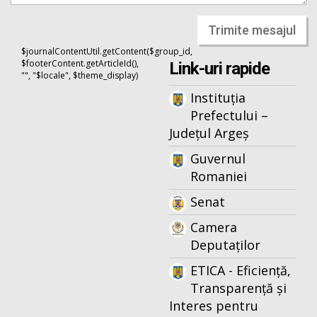
Trimite mesajul
$journalContentUtil.getContent($group_id,
$footerContent.getArticleId(),
Link-uri rapide
"", "$locale", $theme_display)
Instituția
Prefectului –
Județul Argeș
Guvernul
Romaniei
Senat
Camera
Deputaților
ETICA - Eficiență,
Transparență și
Interes pentru