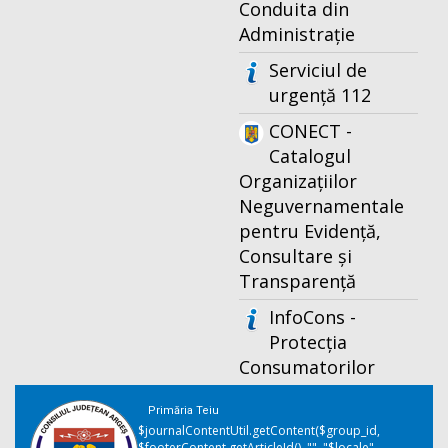
Conduita din
Administrație
Serviciul de
urgență 112
CONECT -
Catalogul
Organizațiilor
Neguvernamentale
pentru Evidență,
Consultare și
Transparență
InfoCons -
Protecția
Consumatorilor
Primăria Teiu
$journalContentUtil.getContent($group_id,
$footerContent.getArticleId(), "", "$locale",