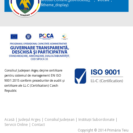
$theme_display)
Consiliul Judeţean Argeș deţine certificare
pentru sistemul de management EN ISO
9001:2015 conform procedurilor de audit şi
certificare ale LL-C (Certification) Czech
Republic
Acasă
|
Județul Argeș
|
Consiliul Județean
|
Instituții Subordonate
|
Servicii Online
|
Contact
Copyright © 2014 Primăria Teiu