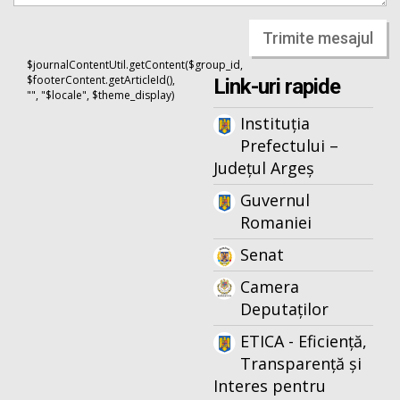
Trimite mesajul
$journalContentUtil.getContent($group_id,
$footerContent.getArticleId(),
Link-uri rapide
"", "$locale", $theme_display)
Instituția
Prefectului –
Județul Argeș
Guvernul
Romaniei
Senat
Camera
Deputaților
ETICA - Eficiență,
Transparență și
Interes pentru