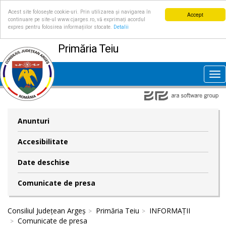
Acest site folosește cookie-uri. Prin utilizarea și navigarea în
Accept
continuare pe site-ul www.cjarges.ro, vă exprimați acordul
expres pentru folosirea informațiilor stocate.
Detalii
Primăria Teiu
Tog
nav
Anunturi
Accesibilitate
Date deschise
Comunicate de presa
Consiliul Județean Argeș
Primăria Teiu
INFORMAȚII
Comunicate de presa