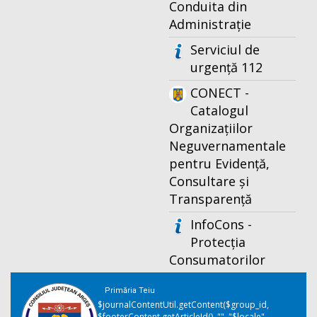
Conduita din
Administrație
Serviciul de
urgență 112
CONECT -
Catalogul
Organizațiilor
Neguvernamentale
pentru Evidență,
Consultare și
Transparență
InfoCons -
Protecția
Consumatorilor
Primăria Teiu
$journalContentUtil.getContent($group_id,
$footerContent.getArticleId(), "", "$locale",