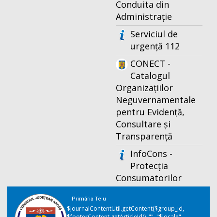
Conduita din
Administrație
Serviciul de
urgență 112
CONECT -
Catalogul
Organizațiilor
Neguvernamentale
pentru Evidență,
Consultare și
Transparență
InfoCons -
Protecția
Consumatorilor
Primăria Teiu
$journalContentUtil.getContent($group_id,
$footerContent.getArticleId(), "", "$locale",