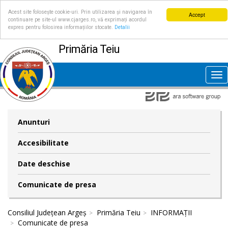
Acest site folosește cookie-uri. Prin utilizarea și navigarea în
Accept
continuare pe site-ul www.cjarges.ro, vă exprimați acordul
expres pentru folosirea informațiilor stocate.
Detalii
Primăria Teiu
Tog
nav
Anunturi
Accesibilitate
Date deschise
Comunicate de presa
Consiliul Județean Argeș
Primăria Teiu
INFORMAȚII
Comunicate de presa