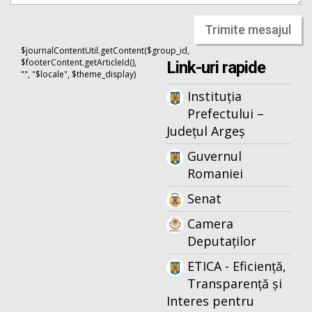
Trimite mesajul
$journalContentUtil.getContent($group_id,
$footerContent.getArticleId(),
Link-uri rapide
"", "$locale", $theme_display)
Instituția
Prefectului –
Județul Argeș
Guvernul
Romaniei
Senat
Camera
Deputaților
ETICA - Eficiență,
Transparență și
Interes pentru