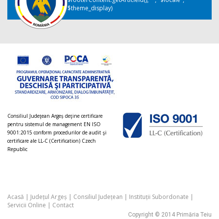
$theme_display)
Consiliul Judeţean Argeș deţine certificare
pentru sistemul de management EN ISO
9001:2015 conform procedurilor de audit şi
certificare ale LL-C (Certification) Czech
Republic
Acasă
|
Județul Argeș
|
Consiliul Județean
|
Instituții Subordonate
|
Servicii Online
|
Contact
Copyright © 2014 Primăria Teiu