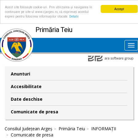
Acest site folosește cookie-uri. Prin utilizarea și navigarea în
Accept
continuare pe site-ul www.cjarges.ro, vă exprimați acordul
expres pentru folosirea informațiilor stocate.
Detalii
Primăria Teiu
Tog
nav
Anunturi
Accesibilitate
Date deschise
Comunicate de presa
Consiliul Județean Argeș
Primăria Teiu
INFORMAȚII
Comunicate de presa