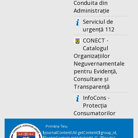
Conduita din
Administrație
Serviciul de
urgență 112
CONECT -
Catalogul
Organizațiilor
Neguvernamentale
pentru Evidență,
Consultare și
Transparență
InfoCons -
Protecția
Consumatorilor
Primăria Teiu
$journalContentUtil.getContent($group_id,
$footerContent.getArticleId(), "", "$locale",