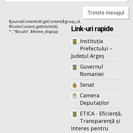
Trimite mesajul
$journalContentUtil.getContent($group_id,
$footerContent.getArticleId(),
Link-uri rapide
"", "$locale", $theme_display)
Instituția
Prefectului –
Județul Argeș
Guvernul
Romaniei
Senat
Camera
Deputaților
ETICA - Eficiență,
Transparență și
Interes pentru