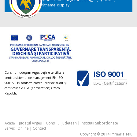
$theme_display)
Consiliul Judeţean Argeș deţine certificare
pentru sistemul de management EN ISO
9001:2015 conform procedurilor de audit şi
certificare ale LL-C (Certification) Czech
Republic
Acasă
|
Județul Argeș
|
Consiliul Județean
|
Instituții Subordonate
|
Servicii Online
|
Contact
Copyright © 2014 Primăria Teiu