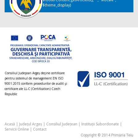
$theme_display)
Consiliul Judeţean Argeș deţine certificare
pentru sistemul de management EN ISO
9001:2015 conform procedurilor de audit şi
certificare ale LL-C (Certification) Czech
Republic
Acasă
|
Județul Argeș
|
Consiliul Județean
|
Instituții Subordonate
|
Servicii Online
|
Contact
Copyright © 2014 Primăria Teiu