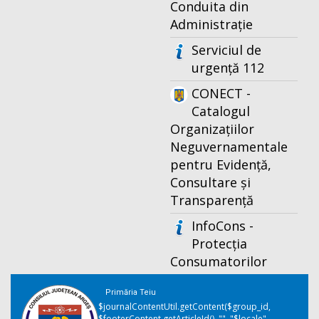
Conduita din
Administrație
Serviciul de
urgență 112
CONECT -
Catalogul
Organizațiilor
Neguvernamentale
pentru Evidență,
Consultare și
Transparență
InfoCons -
Protecția
Consumatorilor
Primăria Teiu
$journalContentUtil.getContent($group_id,
$footerContent.getArticleId(), "", "$locale",