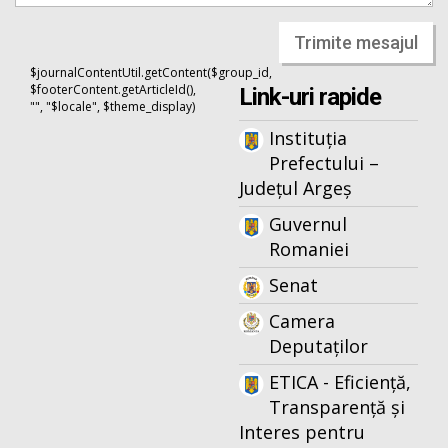
Trimite mesajul
$journalContentUtil.getContent($group_id,
$footerContent.getArticleId(),
Link-uri rapide
"", "$locale", $theme_display)
Instituția
Prefectului –
Județul Argeș
Guvernul
Romaniei
Senat
Camera
Deputaților
ETICA - Eficiență,
Transparență și
Interes pentru