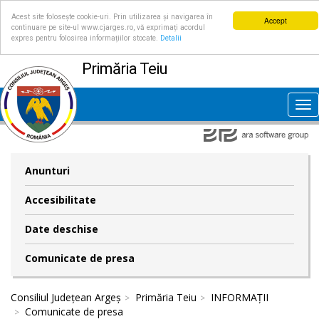
Acest site folosește cookie-uri. Prin utilizarea și navigarea în
Accept
continuare pe site-ul www.cjarges.ro, vă exprimați acordul
expres pentru folosirea informațiilor stocate.
Detalii
Primăria Teiu
Tog
nav
Anunturi
Accesibilitate
Date deschise
Comunicate de presa
Consiliul Județean Argeș
Primăria Teiu
INFORMAȚII
Comunicate de presa