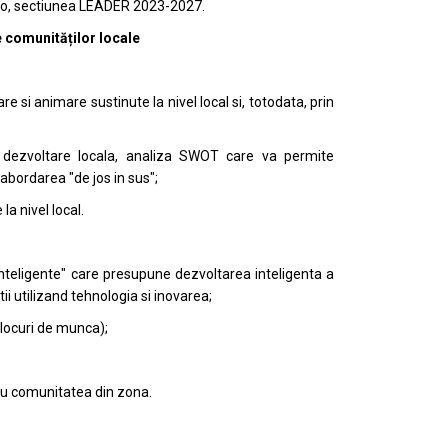
r.ro, sectiunea LEADER 2023-2027.
e comunităților locale
e si animare sustinute la nivel local si, totodata, prin
 dezvoltare locala, analiza SWOT care va permite
abordarea "de jos in sus";
la nivel local.
inteligente" care presupune dezvoltarea inteligenta a
tii utilizand tehnologia si inovarea;
 locuri de munca);
ntru comunitatea din zona.