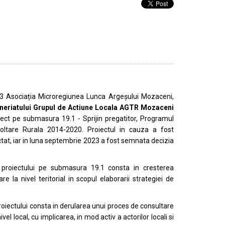
23 Asociația Microregiunea Lunca Argeșului Mozaceni,
eneriatului Grupul de Actiune Locala AGTR Mozaceni
iect pe submasura 19.1 - Sprijin pregatitor, Programul
oltare Rurala 2014-2020. Proiectul in cauza a fost
lectat, iar in luna septembrie 2023 a fost semnata decizia
l proiectului pe submasura 19.1 consta in cresterea
re la nivel teritorial in scopul elaborarii strategiei de
proiectului consta in derularea unui proces de consultare
ivel local, cu implicarea, in mod activ a actorilor locali si