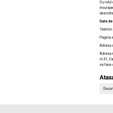
Cu rolul
incuraja
dezvoltar
Date de
Telefon
Pagina 
Adresa 
Adresa n
nr.31, C
va face 
Atas
Docum