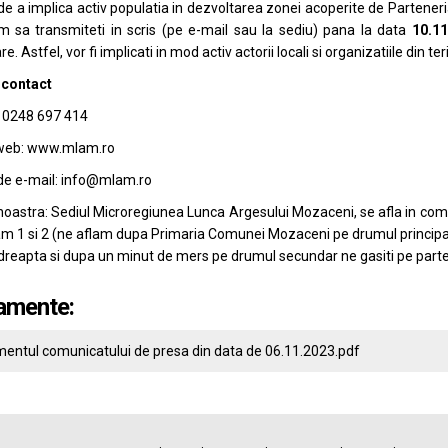
 de a implica activ populatia in dezvoltarea zonei acoperite de Parten
m sa transmiteti in scris (pe e-mail sau la sediu) pana la data
10.11
e. Astfel, vor fi implicati in mod activ actorii locali si organizatiile din te
 contact
: 0248 697 414
web: www.mlam.ro
de e-mail: info@mlam.ro
oastra: Sediul Microregiunea Lunca Argesului Mozaceni, se afla in com
am 1 si 2 (ne aflam dupa Primaria Comunei Mozaceni pe drumul principal
dreapta si dupa un minut de mers pe drumul secundar ne gasiti pe parte
amente:
entul comunicatului de presa din data de 06.11.2023.pdf