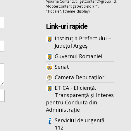
$journalContentUtil.getContent($group_id,
$footerContent.getArticleId(), "",
"$locale", $theme_display)
Link-uri rapide
Instituția Prefectului –
Județul Argeș
Guvernul Romaniei
Senat
Camera Deputaților
ETICA - Eficiență,
Transparență și Interes
pentru Conduita din
Administrație
Serviciul de urgență
112