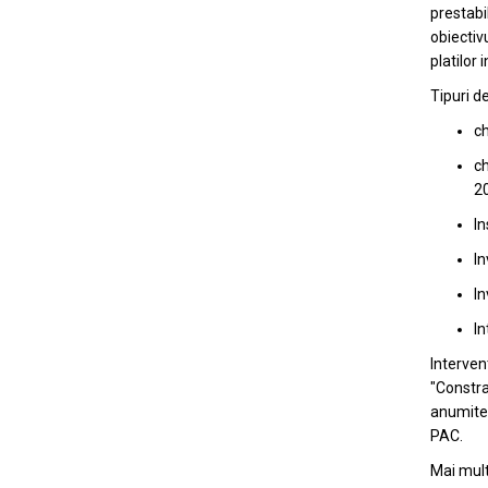
prestabi
obiectiv
platilor 
Tipuri de
ch
ch
2
In
In
In
In
Interven
"Constra
anumite c
PAC.
Mai mult