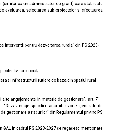
l (similar cu un administrator de grant) care stabileste
pa de evaluarea, selectarea sub-proiectelor si efectuarea
 de interventii pentru dezvoltarea rurala" din PS 2023-
p colectiv sau social;
ra si infrastructurii rutiere de baza din spatiul rural;
i alte angajamente in materie de gestionare", art. 71 -
72 - "Dezavantaje specifice anumitor zone, generate de
ente de gestionare a riscurilor" din Regulamentul privind PS
e prin GAL in cadrul PS 2023-2027 se regasesc mentionate