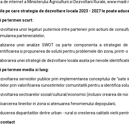
a de internet a Ministerului Agriculturii si Dezvoltarii Rurale, www.mad
ile pe care strategia de dezvoltare locala 2023 - 2027 le poate aduc
i pe termen scurt:
zvoltarea unor legaturi puternice intre parteneri prin actiuni de consultar
imularea parteneriatelor;
ealizarea unei analize SWOT ca parte componenta a strategiei de
entificarea si propunerea de solutii pentru problemele din zona, printr-o 
aborarea unei strategii de dezvoltare locala axata pe nevoile identificate 
i pe termen mediu si lung:
zvoltarea serviciilor publice prin implementarea conceptului de "sate 
telor prin valorificarea cunostintelor comunitatili pentru a identifica solu
zvoltarea sectoarelor social/cultural/economic (inclusiv crearea de noi
toarcerea tinerilor in zona si atenuarea fenomenului depopularii;
ducerea disparitatilor dintre urban - rural si cresterea calitatii vietii pe
 contact