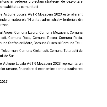
eritoriu in vederea proiectarii strategiei de dezvoltare
ponsabilitatea comunitatii.
 de Actiune Locala AGTR Mozaceni 2023 este aferent
rinde urmatoarele 14 unitati administrativ teritoriale din
orman:
tul Arges: Comuna Izvoru, Comuna Mozaceni, Comuna
pesti, Comuna Raca, Comuna Recea, Comuna Rociu,
una Stefan cel Mare, Comuna Suseni si Comuna Teiu
l Teleorman: Comuna Ciolanesti, Comuna Tatarastii de
ii de Sus.
 de Actiune Locala AGTR Mozaceni 2023 reprezinta un
selor umane, financiare si economice pentru sustinerea
 2027