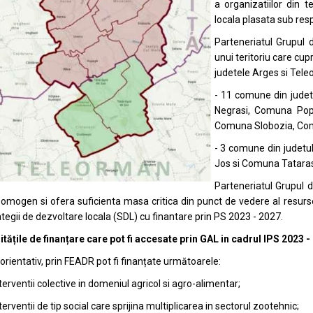
a organizatiilor din t
locala plasata sub res
Parteneriatul Grupul
unui teritoriu care cup
judetele Arges si Tele
- 11 comune din jude
Negrasi, Comuna Po
Comuna Slobozia, Com
- 3 comune din judetu
Jos si Comuna Tatarast
Parteneriatul Grupul
u omogen si ofera suficienta masa critica din punct de vedere al resur
ategii de dezvoltare locala (SDL) cu finantare prin PS 2023 - 2027.
tățile de finanțare care pot fi accesate prin GAL in cadrul IPS 2023 -
orientativ, prin FEADR pot fi finanțate următoarele:
terventii colective in domeniul agricol si agro-alimentar;
terventii de tip social care sprijina multiplicarea in sectorul zootehnic;