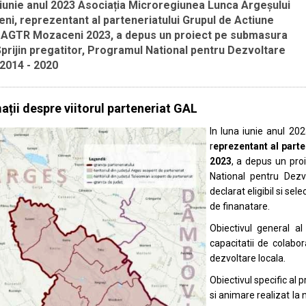
 iunie anul 2023 Asociația Microregiunea Lunca Argeșului
ni, reprezentant al parteneriatului Grupul de Actiune
 AGTR Mozaceni 2023, a depus un proiect pe submasura
Sprijin pregatitor, Programul National pentru Dezvoltare
 2014 - 2020
ații despre viitorul parteneriat GAL
In luna iunie anul 20
r
eprezentant al part
2023
, a depus un pro
National pentru Dezv
declarat eligibil si se
de finanatare.
Obiectivul general a
capacitatii de colabora
dezvoltare locala.
Obiectivul specific al 
si animare realizat la n