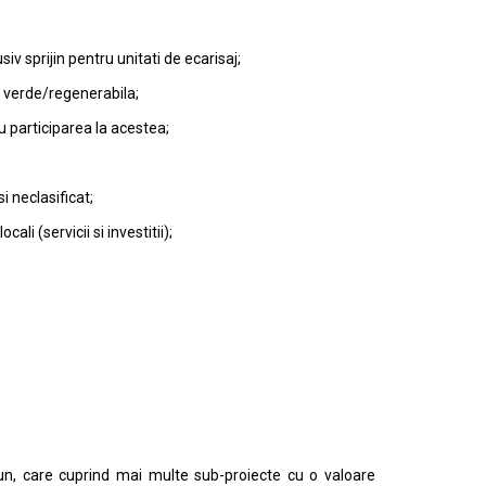
iv sprijin pentru unitati de ecarisaj;
ia verde/regenerabila;
u participarea la acestea;
si neclasificat;
li (servicii si investitii);
un, care cuprind mai multe sub-proiecte cu o valoare