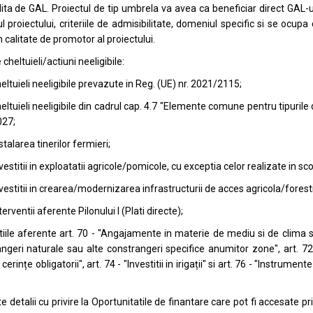
lita de GAL. Proiectul de tip umbrela va avea ca beneficiar direct GAL-u
ul proiectului, criteriile de admisibilitate, domeniul specific si se ocu
in calitate de promotor al proiectului.
 cheltuieli/actiuni neeligibile:
eltuieli neeligibile prevazute in Reg. (UE) nr. 2021/2115;
eltuieli neeligibile din cadrul cap. 4.7 "Elemente comune pentru tipurile
027;
stalarea tinerilor fermieri;
vestitii in exploatatii agricole/pomicole, cu exceptia celor realizate in sco
vestitii in crearea/modernizarea infrastructurii de acces agricola/forestie
terventii aferente Pilonului I (Plati directe);
tiile aferente art. 70 - "Angajamente in materie de mediu si de clima s
ngeri naturale sau alte constrangeri specifice anumitor zone", art. 
erințe obligatorii", art. 74 - "Investitii in irigații" si art. 76 - "Instrum
e detalii cu privire la Oportunitatile de finantare care pot fi accesat