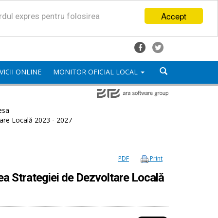
Accept
ordul expres pentru folosirea
VICII ONLINE
MONITOR OFICIAL LOCAL
esa
tare Locală 2023 - 2027
PDF
Print
rea Strategiei de Dezvoltare Locală