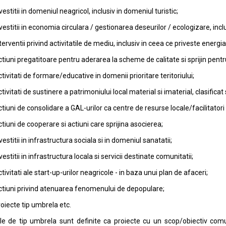
vestitii in domeniul neagricol, inclusiv in domeniul turistic;
vestitii in economia circulara / gestionarea deseurilor / ecologizare, inclus
terventii privind activitatile de mediu, inclusiv in ceea ce priveste energ
tiuni pregatitoare pentru aderarea la scheme de calitate si sprijin pentr
tivitati de formare/educative in domenii prioritare teritoriului;
tivitati de sustinere a patrimoniului local material si imaterial, clasificat 
tiuni de consolidare a GAL-urilor ca centre de resurse locale/facilitatori loca
tiuni de cooperare si actiuni care sprijina asocierea;
vestitii in infrastructura sociala si in domeniul sanatatii;
vestitii in infrastructura locala si servicii destinate comunitatii;
tivitati ale start-up-urilor neagricole - in baza unui plan de afaceri;
tiuni privind atenuarea fenomenului de depopulare;
oiecte tip umbrela etc.
le de tip umbrela sunt definite ca proiecte cu un scop/obiectiv com