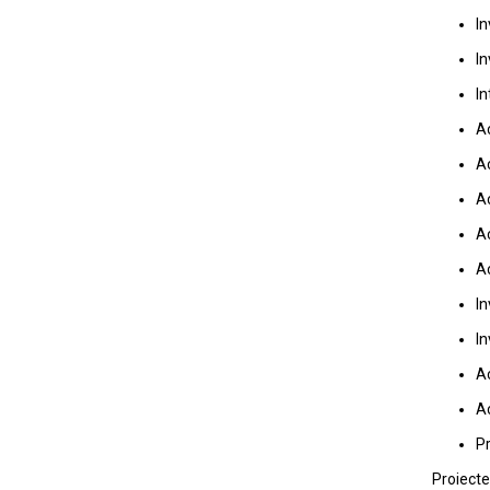
In
In
In
Ac
Ac
Ac
Ac
Ac
In
In
Ac
Ac
Pr
Proiecte