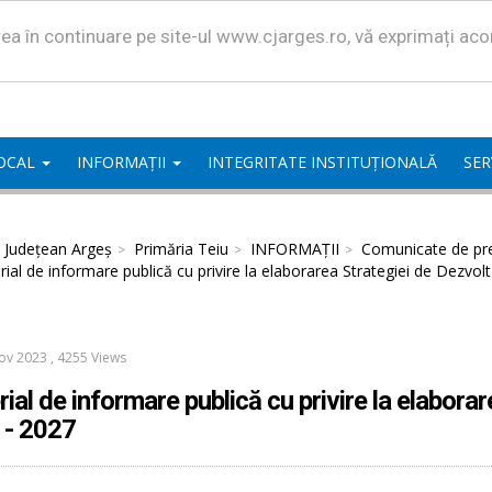
area în continuare pe site-ul www.cjarges.ro, vă exprimați ac
LOCAL
INFORMAȚII
INTEGRITATE INSTITUȚIONALĂ
SER
l Județean Argeș
Primăria Teiu
INFORMAȚII
Comunicate de pr
ial de informare publică cu privire la elaborarea Strategiei de Dezvol
ov 2023
,
4255 Views
ial de informare publică cu privire la elabora
 - 2027