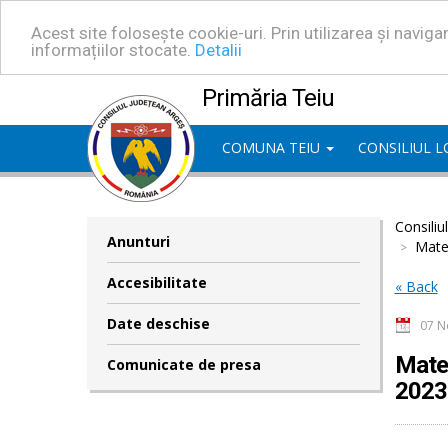
Acest site folosește cookie-uri. Prin utilizarea și navig
informațiilor stocate.
Detalii
Primăria Teiu
COMUNA TEIU
CONSILIUL 
Consiliu
Anunturi
Mater
Accesibilitate
« Back
Date deschise
07 N
Mater
Comunicate de presa
2023