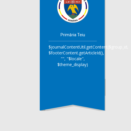
Primăria Teiu
$journalContentUtil.getContent($group_id,
$footerContent.getArticleId(),
"", "$locale",
$theme_display)