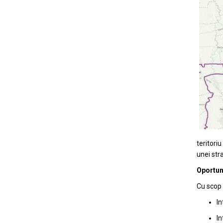
teritori
unei str
Oportuni
Cu scop 
In
In