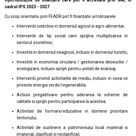
Oportunitățile de finanțare care pot fi accesate prin GAL in
cadrul IPS 2023 - 2027
Cu scop orientativ, prin FEADR pot fi finanțate următoarele:
Interventii colective in domeniul agricol si agro-alimentar;
Interventii de tip social care sprijina multiplicarea in
sectorul zootehnic;
Investitii in domeniul neagricol, inclusiv in domeniul turistic;
Investitii in economia circulara / gestionarea deseurilor /
ecologizare, inclusiv sprijin pentru unitati de ecarisaj;
Interventii privind activitatile de mediu, inclusiv in ceea ce
priveste energia verde/regenerabila;
Actiuni pregatitoare pentru aderarea la scheme de
calitate si sprijin pentru participarea la acestea;
Activitati de formare/educative in domenii prioritare
teritoriului;
Activitati de sustinere a patrimoniului local material si
imaterial, clasificat si neclasificat;