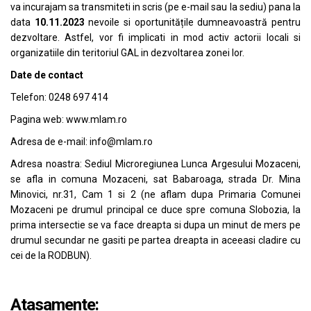
va incurajam sa transmiteti in scris (pe e-mail sau la sediu) pana la
data
10.11.2023
nevoile si oportunitățile dumneavoastră pentru
dezvoltare. Astfel, vor fi implicati in mod activ actorii locali si
organizatiile din teritoriul GAL in dezvoltarea zonei lor.
Date de contact
Telefon: 0248 697 414
Pagina web: www.mlam.ro
Adresa de e-mail: info@mlam.ro
Adresa noastra: Sediul Microregiunea Lunca Argesului Mozaceni,
se afla in comuna Mozaceni, sat Babaroaga, strada Dr. Mina
Minovici, nr.31, Cam 1 si 2 (ne aflam dupa Primaria Comunei
Mozaceni pe drumul principal ce duce spre comuna Slobozia, la
prima intersectie se va face dreapta si dupa un minut de mers pe
drumul secundar ne gasiti pe partea dreapta in aceeasi cladire cu
cei de la RODBUN).
Atasamente: