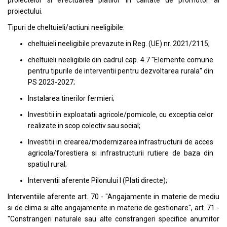
proiectelor si efectuarea platilor in calitate de promotor al
proiectului.
Tipuri de cheltuieli/actiuni neeligibile:
cheltuieli neeligibile prevazute in Reg. (UE) nr. 2021/2115;
cheltuieli neeligibile din cadrul cap. 4.7 "Elemente comune
pentru tipurile de interventii pentru dezvoltarea rurala" din
PS 2023-2027;
Instalarea tinerilor fermieri;
Investitii in exploatatii agricole/pomicole, cu exceptia celor
realizate in scop colectiv sau social;
Investitii in crearea/modernizarea infrastructurii de acces
agricola/forestiera si infrastructurii rutiere de baza din
spatiul rural;
Interventii aferente Pilonului I (Plati directe);
Interventiile aferente art. 70 - "Angajamente in materie de mediu
si de clima si alte angajamente in materie de gestionare", art. 71 -
"Constrangeri naturale sau alte constrangeri specifice anumitor