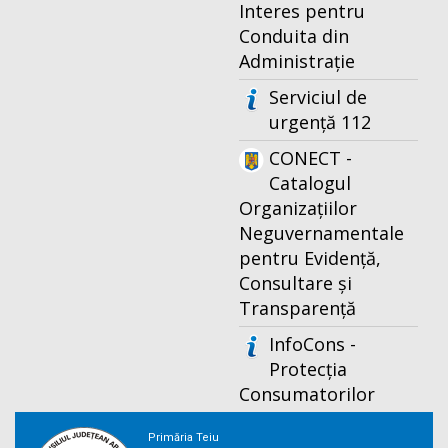
Interes pentru
Conduita din
Administrație
Serviciul de
urgență 112
CONECT -
Catalogul
Organizațiilor
Neguvernamentale
pentru Evidență,
Consultare și
Transparență
InfoCons -
Protecția
Consumatorilor
Primăria Teiu