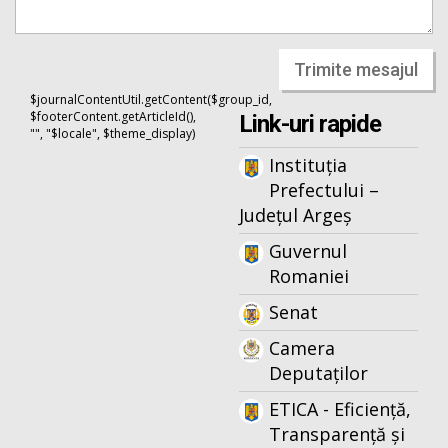
Trimite mesajul
$journalContentUtil.getContent($group_id,
$footerContent.getArticleId(),
Link-uri rapide
"", "$locale", $theme_display)
Instituția
Prefectului –
Județul Argeș
Guvernul
Romaniei
Senat
Camera
Deputaților
ETICA - Eficiență,
Transparență și