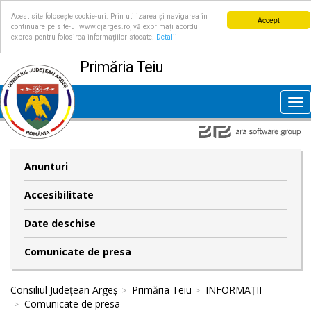
Acest site folosește cookie-uri. Prin utilizarea și navigarea în
Accept
continuare pe site-ul www.cjarges.ro, vă exprimați acordul
expres pentru folosirea informațiilor stocate.
Detalii
Primăria Teiu
Tog
nav
Anunturi
Accesibilitate
Date deschise
Comunicate de presa
Consiliul Județean Argeș
Primăria Teiu
INFORMAȚII
Comunicate de presa