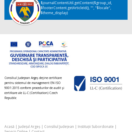
$journalContentUtil.getContent($group_id,
$footerContent.getArticleId(), "", "$locale",
$theme_display)
Consiliul Judeţean Argeș deţine certificare
pentru sistemul de management EN ISO
9001:2015 conform procedurilor de audit şi
certificare ale LL-C (Certification) Czech
Republic
Acasă
|
Județul Argeș
|
Consiliul Județean
|
Instituții Subordonate
|
Servicii Online
|
Contact