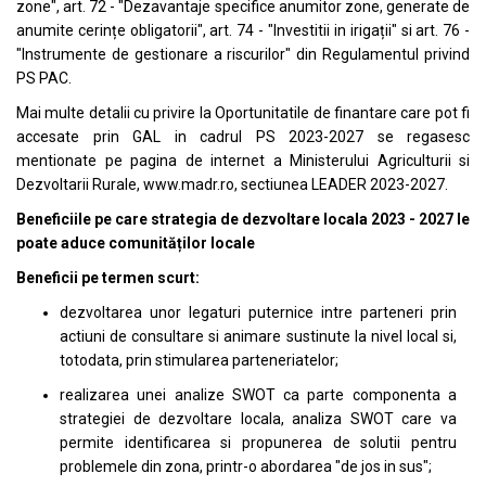
zone", art. 72 - "Dezavantaje specifice anumitor zone, generate de
anumite cerințe obligatorii", art. 74 - "Investitii in irigații" si art. 76 -
"Instrumente de gestionare a riscurilor" din Regulamentul privind
PS PAC.
Mai multe detalii cu privire la Oportunitatile de finantare care pot fi
accesate prin GAL in cadrul PS 2023-2027 se regasesc
mentionate pe pagina de internet a Ministerului Agriculturii si
Dezvoltarii Rurale, www.madr.ro, sectiunea LEADER 2023-2027.
Beneficiile pe care strategia de dezvoltare locala 2023 - 2027 le
poate aduce comunităților locale
Beneficii pe termen scurt:
dezvoltarea unor legaturi puternice intre parteneri prin
actiuni de consultare si animare sustinute la nivel local si,
totodata, prin stimularea parteneriatelor;
realizarea unei analize SWOT ca parte componenta a
strategiei de dezvoltare locala, analiza SWOT care va
permite identificarea si propunerea de solutii pentru
problemele din zona, printr-o abordarea "de jos in sus";