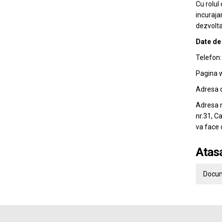
Cu rolul
incuraja
dezvoltar
Date de
Telefon
Pagina 
Adresa 
Adresa n
nr.31, C
va face 
Atas
Docum