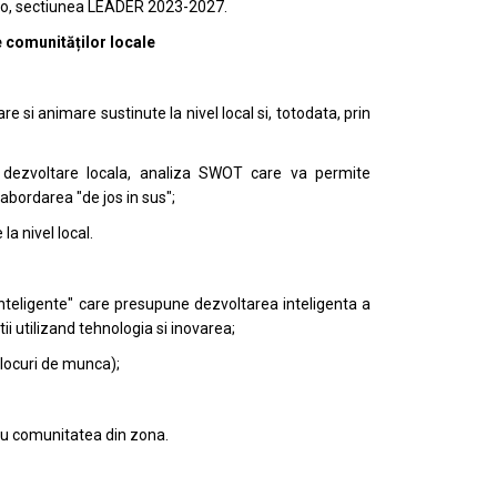
r.ro, sectiunea LEADER 2023-2027.
e comunităților locale
e si animare sustinute la nivel local si, totodata, prin
 dezvoltare locala, analiza SWOT care va permite
abordarea "de jos in sus";
la nivel local.
inteligente" care presupune dezvoltarea inteligenta a
tii utilizand tehnologia si inovarea;
 locuri de munca);
ntru comunitatea din zona.