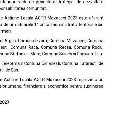
eritoriu in vederea proiectarii strategiei de dezvoltare
ponsabilitatea comunitatii.
 de Actiune Locala AGTR Mozaceni 2023 este aferent
rinde urmatoarele 14 unitati administrativ teritoriale din
orman:
tul Arges: Comuna Izvoru, Comuna Mozaceni, Comuna
pesti, Comuna Raca, Comuna Recea, Comuna Rociu,
una Stefan cel Mare, Comuna Suseni si Comuna Teiu
l Teleorman: Comuna Ciolanesti, Comuna Tatarastii de
ii de Sus.
 de Actiune Locala AGTR Mozaceni 2023 reprezinta un
selor umane, financiare si economice pentru sustinerea
 2027