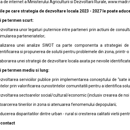
a de internet a Ministerului Agriculturii si Dezvoltarii Rurale, www.mad
ile pe care strategia de dezvoltare locala 2023 - 2027 le poate aduc
i pe termen scurt:
zvoltarea unor legaturi puternice intre parteneri prin actiuni de consultar
imularea parteneriatelor;
ealizarea unei analize SWOT ca parte componenta a strategiei de
entificarea si propunerea de solutii pentru problemele din zona, printr-o 
aborarea unei strategii de dezvoltare locala axata pe nevoile identificate 
i pe termen mediu si lung:
zvoltarea serviciilor publice prin implementarea conceptului de "sate 
telor prin valorificarea cunostintelor comunitatili pentru a identifica solu
zvoltarea sectoarelor social/cultural/economic (inclusiv crearea de noi
toarcerea tinerilor in zona si atenuarea fenomenului depopularii;
ducerea disparitatilor dintre urban - rural si cresterea calitatii vietii pe
 contact