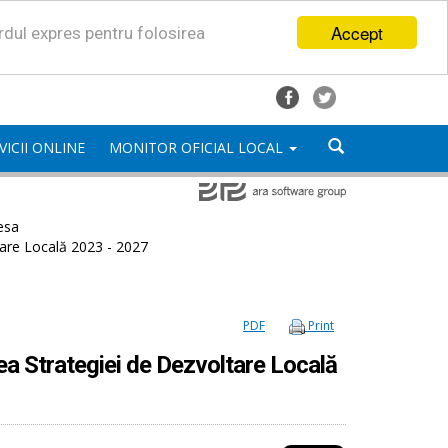
Accept
ordul expres pentru folosirea
VICII ONLINE
MONITOR OFICIAL LOCAL
esa
tare Locală 2023 - 2027
PDF
Print
rea Strategiei de Dezvoltare Locală