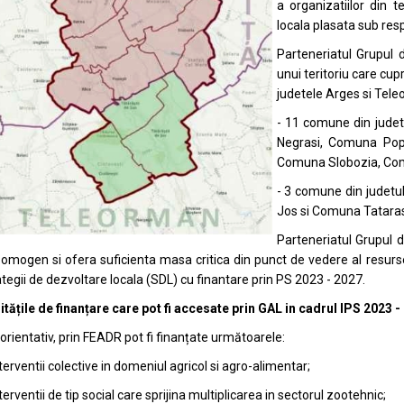
a organizatiilor din t
locala plasata sub res
Parteneriatul Grupul
unui teritoriu care cup
judetele Arges si Tele
- 11 comune din jude
Negrasi, Comuna Po
Comuna Slobozia, Com
- 3 comune din judetu
Jos si Comuna Tatarast
Parteneriatul Grupul
u omogen si ofera suficienta masa critica din punct de vedere al resur
ategii de dezvoltare locala (SDL) cu finantare prin PS 2023 - 2027.
tățile de finanțare care pot fi accesate prin GAL in cadrul IPS 2023 -
orientativ, prin FEADR pot fi finanțate următoarele:
terventii colective in domeniul agricol si agro-alimentar;
terventii de tip social care sprijina multiplicarea in sectorul zootehnic;