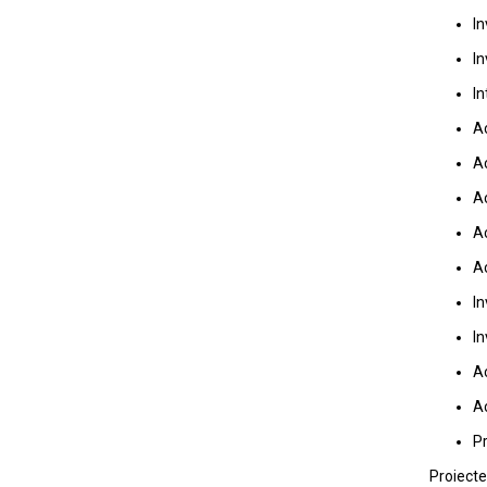
In
In
In
Ac
Ac
Ac
Ac
Ac
In
In
Ac
Ac
Pr
Proiecte