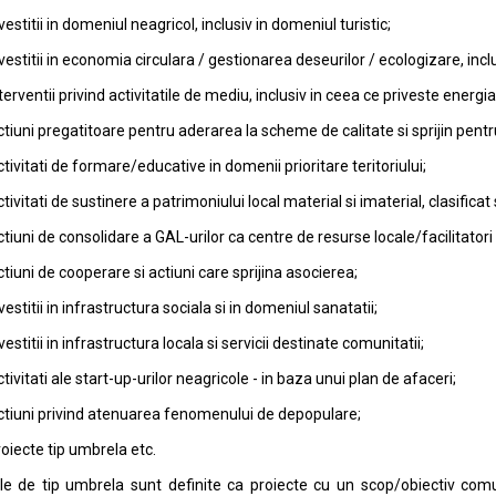
vestitii in domeniul neagricol, inclusiv in domeniul turistic;
vestitii in economia circulara / gestionarea deseurilor / ecologizare, inclus
terventii privind activitatile de mediu, inclusiv in ceea ce priveste energ
tiuni pregatitoare pentru aderarea la scheme de calitate si sprijin pentr
tivitati de formare/educative in domenii prioritare teritoriului;
tivitati de sustinere a patrimoniului local material si imaterial, clasificat 
tiuni de consolidare a GAL-urilor ca centre de resurse locale/facilitatori loca
tiuni de cooperare si actiuni care sprijina asocierea;
vestitii in infrastructura sociala si in domeniul sanatatii;
vestitii in infrastructura locala si servicii destinate comunitatii;
tivitati ale start-up-urilor neagricole - in baza unui plan de afaceri;
tiuni privind atenuarea fenomenului de depopulare;
oiecte tip umbrela etc.
le de tip umbrela sunt definite ca proiecte cu un scop/obiectiv com