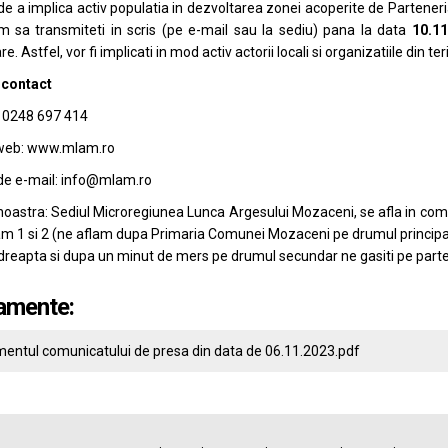
 de a implica activ populatia in dezvoltarea zonei acoperite de Parten
m sa transmiteti in scris (pe e-mail sau la sediu) pana la data
10.11
e. Astfel, vor fi implicati in mod activ actorii locali si organizatiile din te
 contact
: 0248 697 414
web: www.mlam.ro
de e-mail: info@mlam.ro
oastra: Sediul Microregiunea Lunca Argesului Mozaceni, se afla in com
am 1 si 2 (ne aflam dupa Primaria Comunei Mozaceni pe drumul principal
dreapta si dupa un minut de mers pe drumul secundar ne gasiti pe parte
amente:
entul comunicatului de presa din data de 06.11.2023.pdf