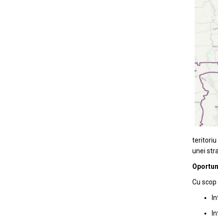
teritori
unei str
Oportuni
Cu scop 
In
In