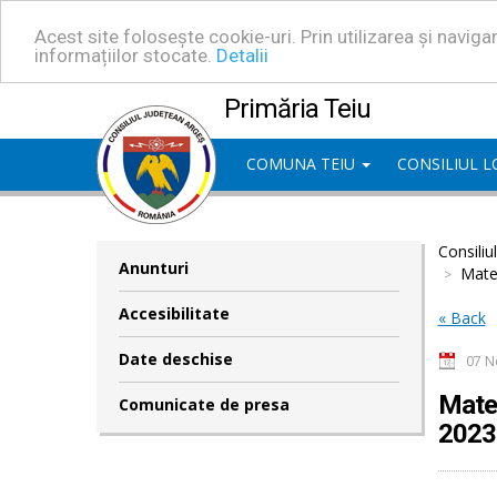
Acest site folosește cookie-uri. Prin utilizarea și navig
informațiilor stocate.
Detalii
Primăria Teiu
COMUNA TEIU
CONSILIUL 
Consiliu
Anunturi
Mater
Accesibilitate
« Back
Date deschise
07 N
Mater
Comunicate de presa
2023