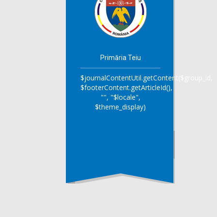
Primăria Teiu
$journalContentUtil.getContent($group_id,
$footerContent.getArticleId(),
"", "$locale",
$theme_display)