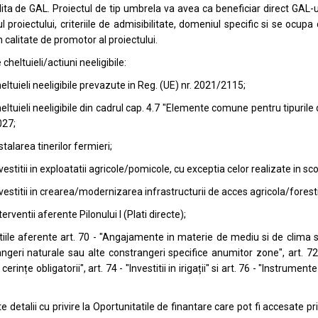
lita de GAL. Proiectul de tip umbrela va avea ca beneficiar direct GAL-u
ul proiectului, criteriile de admisibilitate, domeniul specific si se ocu
in calitate de promotor al proiectului.
 cheltuieli/actiuni neeligibile:
eltuieli neeligibile prevazute in Reg. (UE) nr. 2021/2115;
eltuieli neeligibile din cadrul cap. 4.7 "Elemente comune pentru tipurile
027;
stalarea tinerilor fermieri;
vestitii in exploatatii agricole/pomicole, cu exceptia celor realizate in sco
vestitii in crearea/modernizarea infrastructurii de acces agricola/forestie
terventii aferente Pilonului I (Plati directe);
tiile aferente art. 70 - "Angajamente in materie de mediu si de clima s
ngeri naturale sau alte constrangeri specifice anumitor zone", art. 
erințe obligatorii", art. 74 - "Investitii in irigații" si art. 76 - "Instrum
e detalii cu privire la Oportunitatile de finantare care pot fi accesat