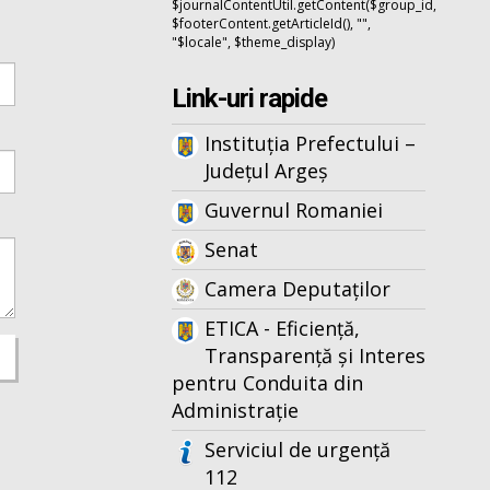
$journalContentUtil.getContent($group_id,
$footerContent.getArticleId(), "",
"$locale", $theme_display)
Link-uri rapide
Instituția Prefectului –
Județul Argeș
Guvernul Romaniei
Senat
Camera Deputaților
ETICA - Eficiență,
Transparență și Interes
pentru Conduita din
Administrație
Serviciul de urgență
112