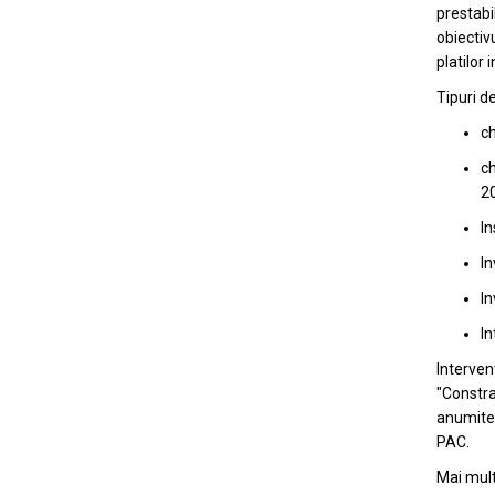
prestabi
obiectiv
platilor 
Tipuri de
ch
ch
2
In
In
In
In
Interven
"Constra
anumite c
PAC.
Mai mult