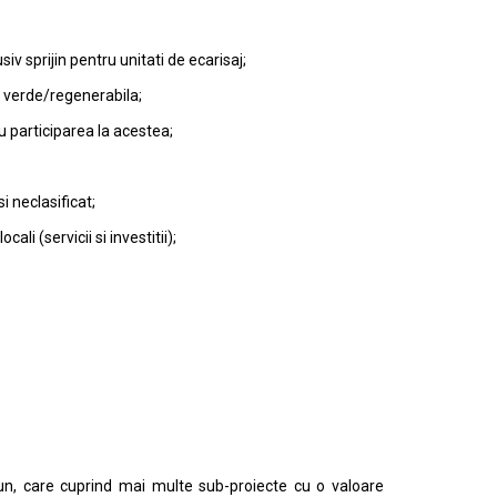
iv sprijin pentru unitati de ecarisaj;
ia verde/regenerabila;
u participarea la acestea;
si neclasificat;
li (servicii si investitii);
un, care cuprind mai multe sub-proiecte cu o valoare