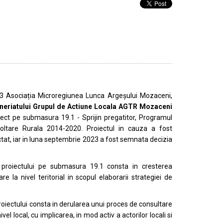
23 Asociația Microregiunea Lunca Argeșului Mozaceni,
eneriatului Grupul de Actiune Locala AGTR Mozaceni
iect pe submasura 19.1 - Sprijin pregatitor, Programul
oltare Rurala 2014-2020. Proiectul in cauza a fost
lectat, iar in luna septembrie 2023 a fost semnata decizia
l proiectului pe submasura 19.1 consta in cresterea
re la nivel teritorial in scopul elaborarii strategiei de
proiectului consta in derularea unui proces de consultare
ivel local, cu implicarea, in mod activ a actorilor locali si