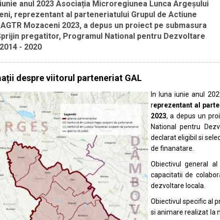
 iunie anul 2023 Asociația Microregiunea Lunca Argeșului
ni, reprezentant al parteneriatului Grupul de Actiune
 AGTR Mozaceni 2023, a depus un proiect pe submasura
Sprijin pregatitor, Programul National pentru Dezvoltare
 2014 - 2020
ații despre viitorul parteneriat GAL
In luna iunie anul 20
r
eprezentant al part
2023
, a depus un pro
National pentru Dezv
declarat eligibil si se
de finanatare.
Obiectivul general a
capacitatii de colabora
dezvoltare locala.
Obiectivul specific al 
si animare realizat la n