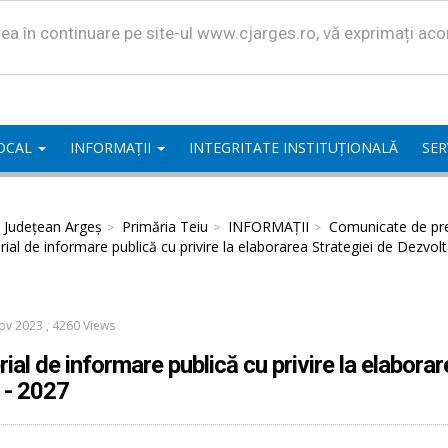
area în continuare pe site-ul www.cjarges.ro, vă exprimați ac
LOCAL
INFORMAȚII
INTEGRITATE INSTITUȚIONALĂ
SER
l Județean Argeș
Primăria Teiu
INFORMAȚII
Comunicate de pr
ial de informare publică cu privire la elaborarea Strategiei de Dezvol
ov 2023
,
4260 Views
ial de informare publică cu privire la elabora
 - 2027