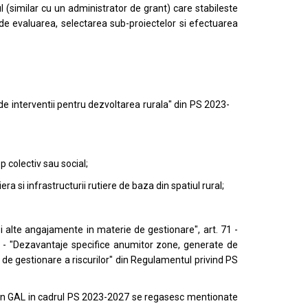
l (similar cu un administrator de grant) care stabileste
pa de evaluarea, selectarea sub-proiectelor si efectuarea
 de interventii pentru dezvoltarea rurala" din PS 2023-
p colectiv sau social;
ra si infrastructurii rutiere de baza din spatiul rural;
i alte angajamente in materie de gestionare", art. 71 -
72 - "Dezavantaje specifice anumitor zone, generate de
ente de gestionare a riscurilor" din Regulamentul privind PS
e prin GAL in cadrul PS 2023-2027 se regasesc mentionate