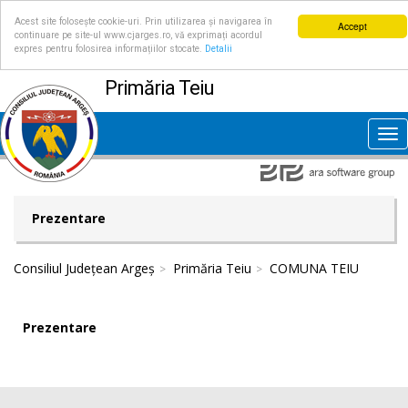
Acest site folosește cookie-uri. Prin utilizarea și navigarea în
Accept
continuare pe site-ul www.cjarges.ro, vă exprimați acordul
expres pentru folosirea informațiilor stocate.
Detalii
Primăria Teiu
Tog
nav
Prezentare
Consiliul Județean Argeș
Primăria Teiu
COMUNA TEIU
Prezentare