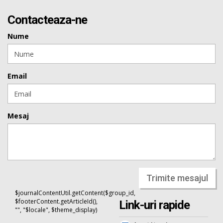
Contacteaza-ne
Nume
Email
Mesaj
Trimite mesajul
$journalContentUtil.getContent($group_id,
$footerContent.getArticleId(),
Link-uri rapide
"", "$locale", $theme_display)