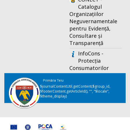
Catalogul
Organizațiilor
Neguvernamentale
pentru Evidență,
Consultare și
Transparență
InfoCons -
Protecția
Consumatorilor
Primăria Teiu
$journalContentUtil.getContent($group_id,
$footerContent.getArticleId(), "", "$locale",
$theme_display)