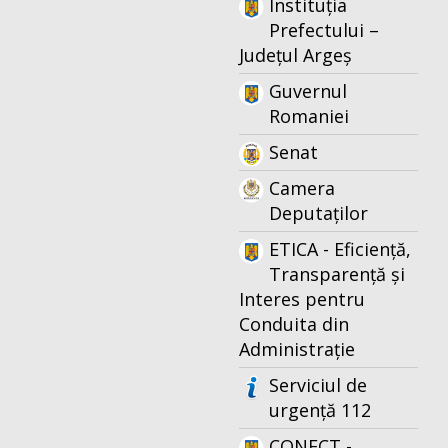
Instituția
Prefectului –
Județul Argeș
Guvernul
Romaniei
Senat
Camera
Deputaților
ETICA - Eficiență,
Transparență și
Interes pentru
Conduita din
Administrație
Serviciul de
urgență 112
CONECT -