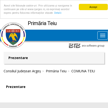
Acest site folosește cookie-uri. Prin utilizarea și navigarea în
Accept
continuare pe site-ul www.cjarges.ro, vă exprimați acordul
expres pentru folosirea informațiilor stocate.
Detalii
Primăria Teiu
Tog
nav
Prezentare
Consiliul Județean Argeș
Primăria Teiu
COMUNA TEIU
Prezentare