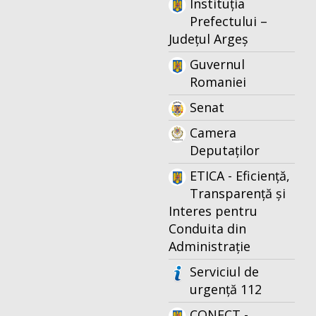
Instituția
Prefectului –
Județul Argeș
Guvernul
Romaniei
Senat
Camera
Deputaților
ETICA - Eficiență,
Transparență și
Interes pentru
Conduita din
Administrație
Serviciul de
urgență 112
CONECT -