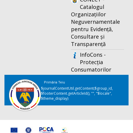
Catalogul
Organizațiilor
Neguvernamentale
pentru Evidență,
Consultare și
Transparență
InfoCons -
Protecția
Consumatorilor
Primăria Teiu
$journalContentUtil.getContent($group_id,
$footerContent.getArticleId(), "", "$locale",
$theme_display)