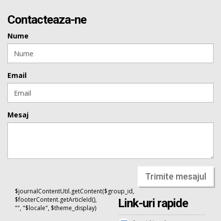
Contacteaza-ne
Nume
Email
Mesaj
Trimite mesajul
$journalContentUtil.getContent($group_id,
$footerContent.getArticleId(),
Link-uri rapide
"", "$locale", $theme_display)