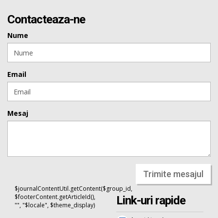
Contacteaza-ne
Nume
Email
Mesaj
Trimite mesajul
$journalContentUtil.getContent($group_id,
$footerContent.getArticleId(),
Link-uri rapide
"", "$locale", $theme_display)