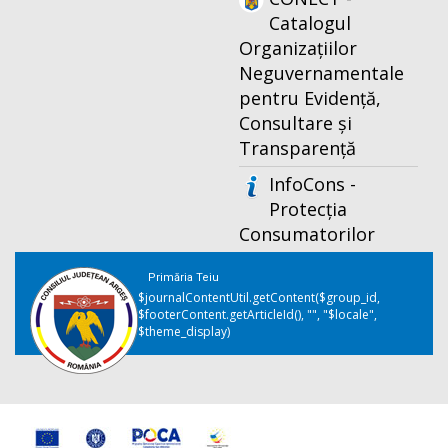
Catalogul
Organizațiilor
Neguvernamentale
pentru Evidență,
Consultare și
Transparență
InfoCons -
Protecția
Consumatorilor
Primăria Teiu
$journalContentUtil.getContent($group_id,
$footerContent.getArticleId(), "", "$locale",
$theme_display)