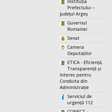
Instituția
Prefectului –
Județul Argeș
Guvernul
Romaniei
Senat
Camera
Deputaților
ETICA - Eficiență,
Transparență și
Interes pentru
Conduita din
Administrație
Serviciul de
urgență 112
CONECT -