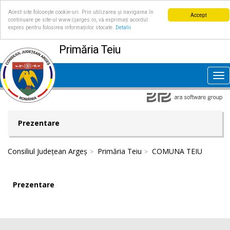
Acest site folosește cookie-uri. Prin utilizarea și navigarea în
Accept
continuare pe site-ul www.cjarges.ro, vă exprimați acordul
expres pentru folosirea informațiilor stocate.
Detalii
Primăria Teiu
Tog
nav
Prezentare
Consiliul Județean Argeș
Primăria Teiu
COMUNA TEIU
Prezentare