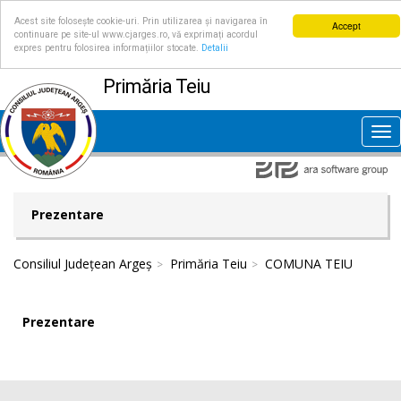
Acest site folosește cookie-uri. Prin utilizarea și navigarea în
Accept
continuare pe site-ul www.cjarges.ro, vă exprimați acordul
expres pentru folosirea informațiilor stocate.
Detalii
Primăria Teiu
Tog
nav
Prezentare
Consiliul Județean Argeș
Primăria Teiu
COMUNA TEIU
Prezentare