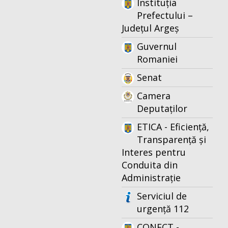
Instituția
Prefectului –
Județul Argeș
Guvernul
Romaniei
Senat
Camera
Deputaților
ETICA - Eficiență,
Transparență și
Interes pentru
Conduita din
Administrație
Serviciul de
urgență 112
CONECT -