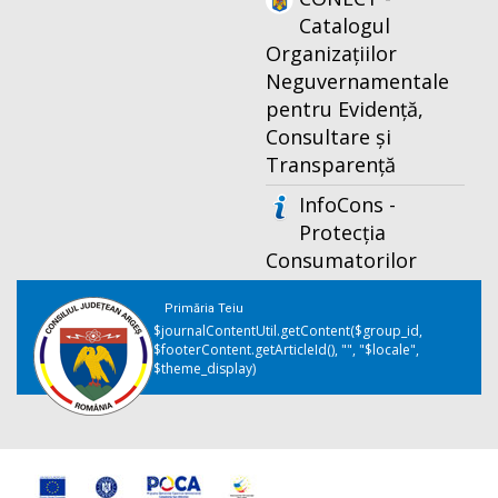
Catalogul
Organizațiilor
Neguvernamentale
pentru Evidență,
Consultare și
Transparență
InfoCons -
Protecția
Consumatorilor
Primăria Teiu
$journalContentUtil.getContent($group_id,
$footerContent.getArticleId(), "", "$locale",
$theme_display)