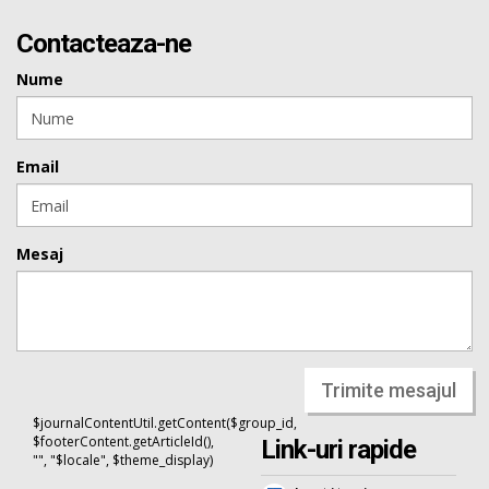
Contacteaza-ne
Nume
Email
Mesaj
Trimite mesajul
$journalContentUtil.getContent($group_id,
$footerContent.getArticleId(),
Link-uri rapide
"", "$locale", $theme_display)