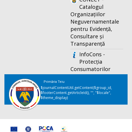
Catalogul
Organizațiilor
Neguvernamentale
pentru Evidență,
Consultare și
Transparență
InfoCons -
Protecția
Consumatorilor
Primăria Teiu
$journalContentUtil.getContent($group_id,
$footerContent.getArticleId(), "", "$locale",
$theme_display)