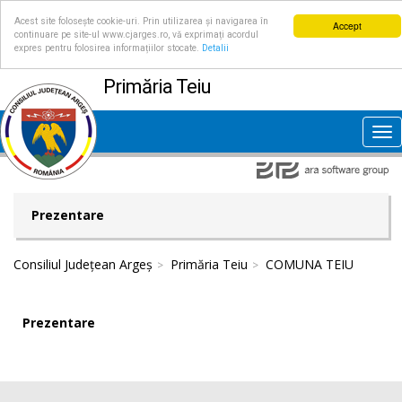
Acest site folosește cookie-uri. Prin utilizarea și navigarea în
Accept
continuare pe site-ul www.cjarges.ro, vă exprimați acordul
expres pentru folosirea informațiilor stocate.
Detalii
Primăria Teiu
Tog
nav
Prezentare
Consiliul Județean Argeș
Primăria Teiu
COMUNA TEIU
Prezentare