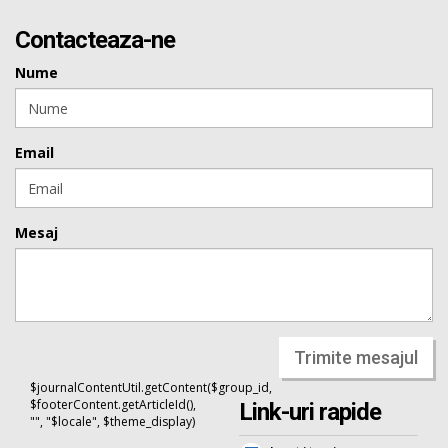
Contacteaza-ne
Nume
Email
Mesaj
Trimite mesajul
$journalContentUtil.getContent($group_id,
$footerContent.getArticleId(),
Link-uri rapide
"", "$locale", $theme_display)