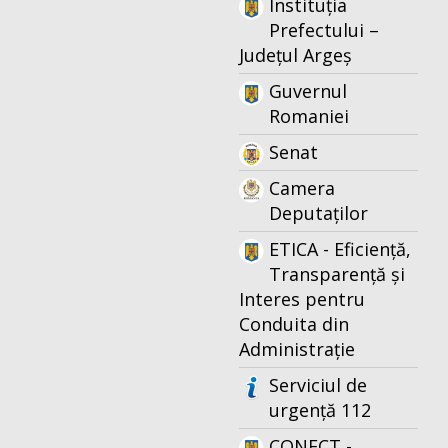
Instituția
Prefectului –
Județul Argeș
Guvernul
Romaniei
Senat
Camera
Deputaților
ETICA - Eficiență,
Transparență și
Interes pentru
Conduita din
Administrație
Serviciul de
urgență 112
CONECT -