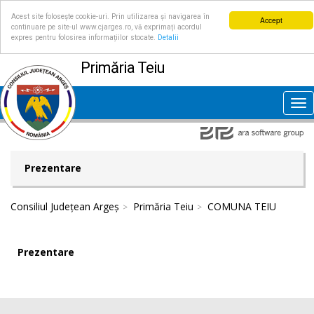
Acest site folosește cookie-uri. Prin utilizarea și navigarea în
Accept
continuare pe site-ul www.cjarges.ro, vă exprimați acordul
expres pentru folosirea informațiilor stocate.
Detalii
Primăria Teiu
Tog
nav
Prezentare
Consiliul Județean Argeș
Primăria Teiu
COMUNA TEIU
Prezentare