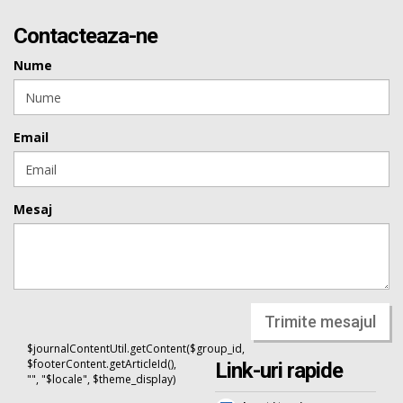
Contacteaza-ne
Nume
Email
Mesaj
Trimite mesajul
$journalContentUtil.getContent($group_id,
$footerContent.getArticleId(),
Link-uri rapide
"", "$locale", $theme_display)