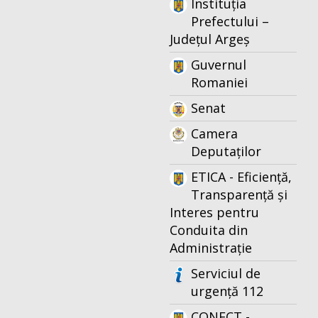
Instituția
Prefectului –
Județul Argeș
Guvernul
Romaniei
Senat
Camera
Deputaților
ETICA - Eficiență,
Transparență și
Interes pentru
Conduita din
Administrație
Serviciul de
urgență 112
CONECT -