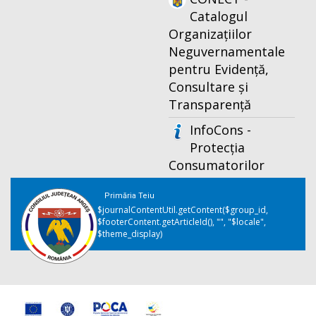
Catalogul
Organizațiilor
Neguvernamentale
pentru Evidență,
Consultare și
Transparență
InfoCons -
Protecția
Consumatorilor
Primăria Teiu
$journalContentUtil.getContent($group_id,
$footerContent.getArticleId(), "", "$locale",
$theme_display)