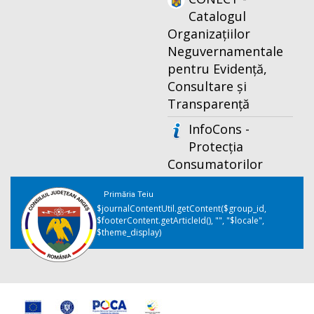
Catalogul
Organizațiilor
Neguvernamentale
pentru Evidență,
Consultare și
Transparență
InfoCons -
Protecția
Consumatorilor
Primăria Teiu
$journalContentUtil.getContent($group_id,
$footerContent.getArticleId(), "", "$locale",
$theme_display)