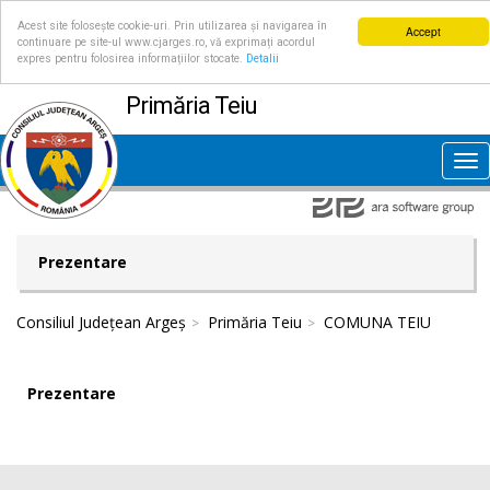
Acest site folosește cookie-uri. Prin utilizarea și navigarea în
Accept
continuare pe site-ul www.cjarges.ro, vă exprimați acordul
expres pentru folosirea informațiilor stocate.
Detalii
Primăria Teiu
Tog
nav
Prezentare
Consiliul Județean Argeș
Primăria Teiu
COMUNA TEIU
Prezentare