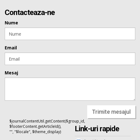
Contacteaza-ne
Nume
Email
Mesaj
Trimite mesajul
$journalContentUtil.getContent($group_id,
$footerContent.getArticleId(),
Link-uri rapide
"", "$locale", $theme_display)