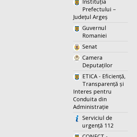
Instituția
Prefectului –
Județul Argeș
Guvernul
Romaniei
Senat
Camera
Deputaților
ETICA - Eficiență,
Transparență și
Interes pentru
Conduita din
Administrație
Serviciul de
urgență 112
CONECT -