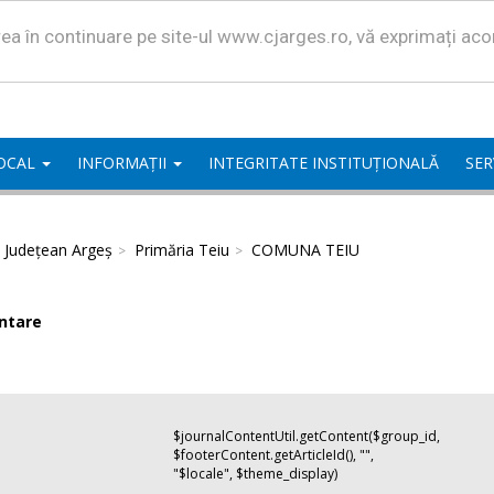
area în continuare pe site-ul www.cjarges.ro, vă exprimați ac
LOCAL
INFORMAȚII
INTEGRITATE INSTITUȚIONALĂ
SER
l Județean Argeș
Primăria Teiu
COMUNA TEIU
ntare
$journalContentUtil.getContent($group_id,
$footerContent.getArticleId(), "",
"$locale", $theme_display)