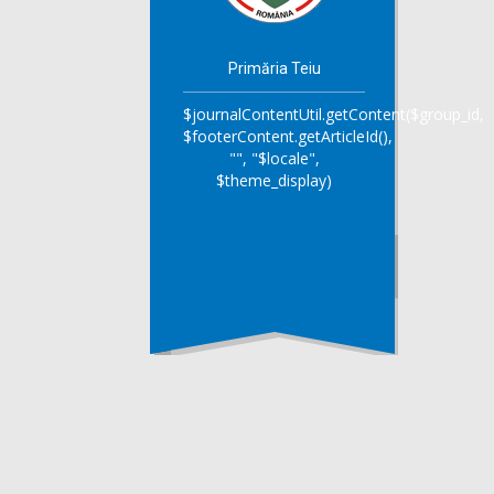
Primăria Teiu
$journalContentUtil.getContent($group_id,
$footerContent.getArticleId(),
"", "$locale",
$theme_display)