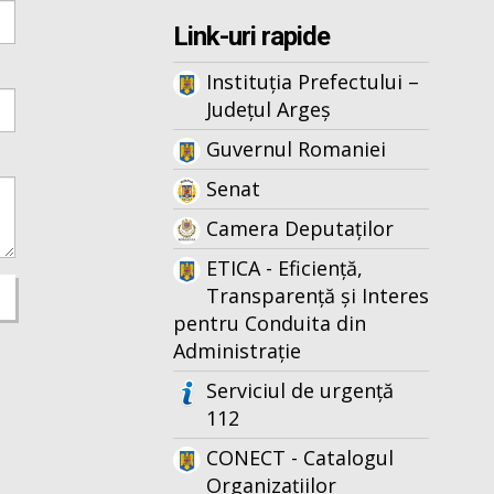
Link-uri rapide
Instituția Prefectului –
Județul Argeș
Guvernul Romaniei
Senat
Camera Deputaților
ETICA - Eficiență,
Transparență și Interes
pentru Conduita din
Administrație
Serviciul de urgență
112
CONECT - Catalogul
Organizațiilor