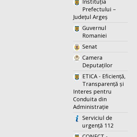
Instituția
Prefectului –
Județul Argeș
Guvernul
Romaniei
Senat
Camera
Deputaților
ETICA - Eficiență,
Transparență și
Interes pentru
Conduita din
Administrație
Serviciul de
urgență 112
CONECT -