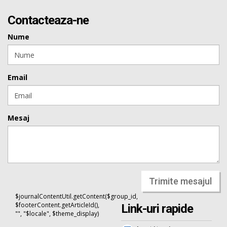
Contacteaza-ne
Nume
Email
Mesaj
Trimite mesajul
$journalContentUtil.getContent($group_id,
$footerContent.getArticleId(),
Link-uri rapide
"", "$locale", $theme_display)