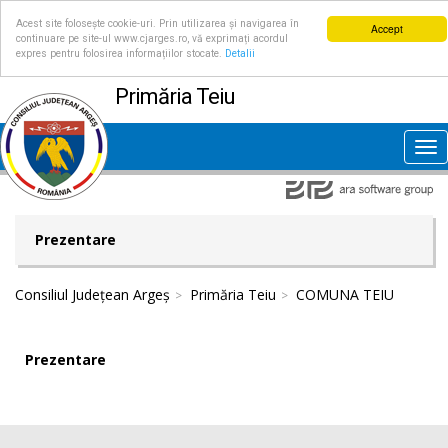
Acest site folosește cookie-uri. Prin utilizarea și navigarea în
Accept
continuare pe site-ul www.cjarges.ro, vă exprimați acordul
expres pentru folosirea informațiilor stocate.
Detalii
Primăria Teiu
Tog
nav
Prezentare
Consiliul Județean Argeș
Primăria Teiu
COMUNA TEIU
Prezentare