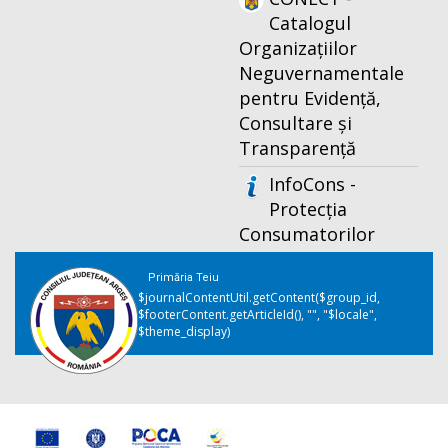
Catalogul
Organizațiilor
Neguvernamentale
pentru Evidență,
Consultare și
Transparență
InfoCons -
Protecția
Consumatorilor
Primăria Teiu
$journalContentUtil.getContent($group_id,
$footerContent.getArticleId(), "", "$locale",
$theme_display)