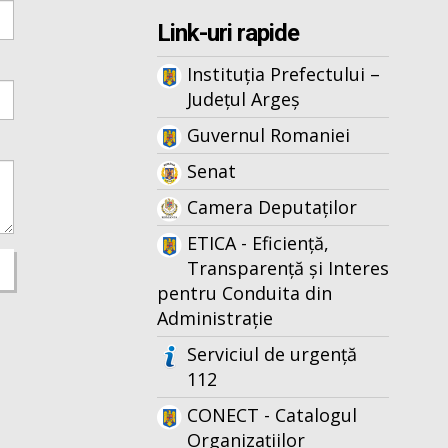
Link-uri rapide
Instituția Prefectului –
Județul Argeș
Guvernul Romaniei
Senat
Camera Deputaților
ETICA - Eficiență,
Transparență și Interes
pentru Conduita din
Administrație
Serviciul de urgență
112
CONECT - Catalogul
Organizațiilor