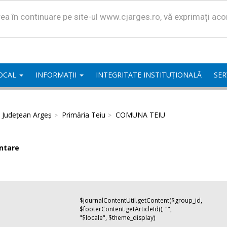
area în continuare pe site-ul www.cjarges.ro, vă exprimați ac
LOCAL
INFORMAȚII
INTEGRITATE INSTITUȚIONALĂ
SER
l Județean Argeș
Primăria Teiu
COMUNA TEIU
ntare
$journalContentUtil.getContent($group_id,
$footerContent.getArticleId(), "",
"$locale", $theme_display)