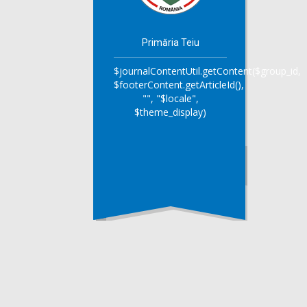
Primăria Teiu
$journalContentUtil.getContent($group_id,
$footerContent.getArticleId(),
"", "$locale",
$theme_display)