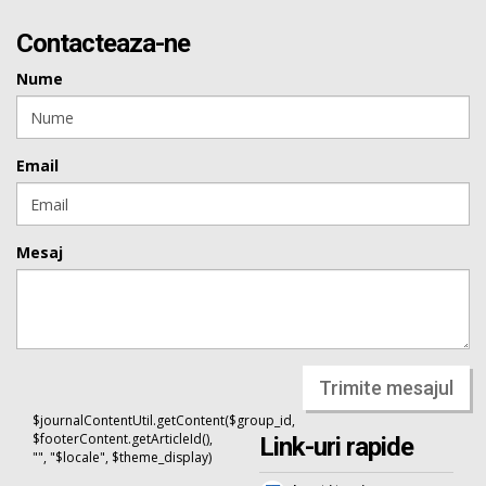
Contacteaza-ne
Nume
Email
Mesaj
Trimite mesajul
$journalContentUtil.getContent($group_id,
$footerContent.getArticleId(),
Link-uri rapide
"", "$locale", $theme_display)