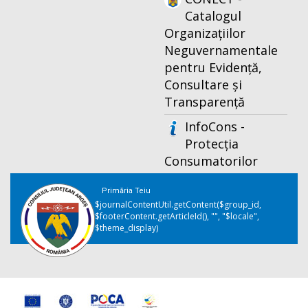
Catalogul
Organizațiilor
Neguvernamentale
pentru Evidență,
Consultare și
Transparență
InfoCons -
Protecția
Consumatorilor
Primăria Teiu
$journalContentUtil.getContent($group_id,
$footerContent.getArticleId(), "", "$locale",
$theme_display)