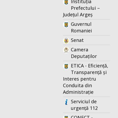
Instituția
Prefectului –
Județul Argeș
Guvernul
Romaniei
Senat
Camera
Deputaților
ETICA - Eficiență,
Transparență și
Interes pentru
Conduita din
Administrație
Serviciul de
urgență 112
CONECT -