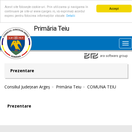
Acest site folosește cookie-uri. Prin utilizarea și navigarea în
Accept
continuare pe site-ul www.cjarges.ro, vă exprimați acordul
expres pentru folosirea informațiilor stocate.
Detalii
Primăria Teiu
Tog
nav
Prezentare
Consiliul Județean Argeș
Primăria Teiu
COMUNA TEIU
Prezentare