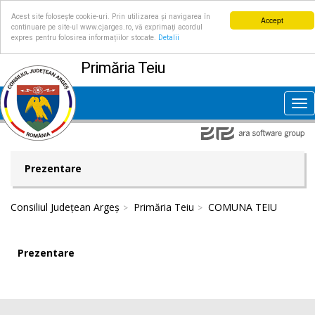
Acest site folosește cookie-uri. Prin utilizarea și navigarea în
Accept
continuare pe site-ul www.cjarges.ro, vă exprimați acordul
expres pentru folosirea informațiilor stocate.
Detalii
Primăria Teiu
Tog
nav
Prezentare
Consiliul Județean Argeș
Primăria Teiu
COMUNA TEIU
Prezentare