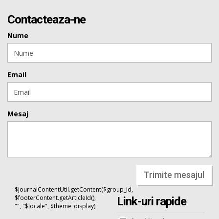
Contacteaza-ne
Nume
Email
Mesaj
Trimite mesajul
$journalContentUtil.getContent($group_id,
$footerContent.getArticleId(),
Link-uri rapide
"", "$locale", $theme_display)