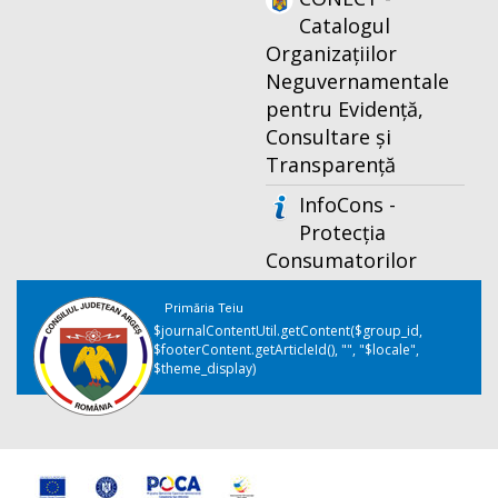
Catalogul
Organizațiilor
Neguvernamentale
pentru Evidență,
Consultare și
Transparență
InfoCons -
Protecția
Consumatorilor
Primăria Teiu
$journalContentUtil.getContent($group_id,
$footerContent.getArticleId(), "", "$locale",
$theme_display)