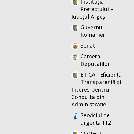
Instituția
Prefectului –
Județul Argeș
Guvernul
Romaniei
Senat
Camera
Deputaților
ETICA - Eficiență,
Transparență și
Interes pentru
Conduita din
Administrație
Serviciul de
urgență 112
CONECT -