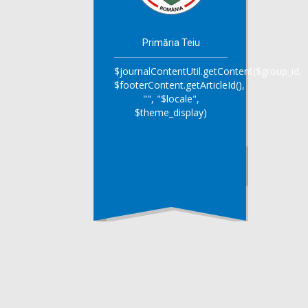
Primăria Teiu
$journalContentUtil.getContent($group_id,
$footerContent.getArticleId(),
"", "$locale",
$theme_display)