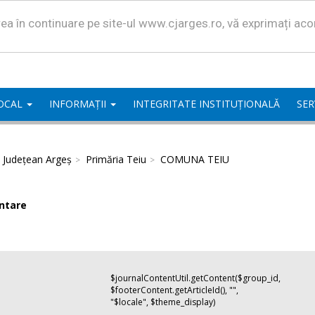
area în continuare pe site-ul www.cjarges.ro, vă exprimați ac
LOCAL
INFORMAȚII
INTEGRITATE INSTITUȚIONALĂ
SER
l Județean Argeș
Primăria Teiu
COMUNA TEIU
ntare
$journalContentUtil.getContent($group_id,
$footerContent.getArticleId(), "",
"$locale", $theme_display)