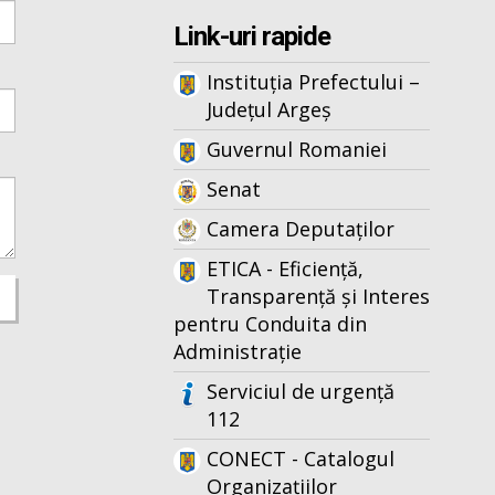
Link-uri rapide
Instituția Prefectului –
Județul Argeș
Guvernul Romaniei
Senat
Camera Deputaților
ETICA - Eficiență,
Transparență și Interes
pentru Conduita din
Administrație
Serviciul de urgență
112
CONECT - Catalogul
Organizațiilor