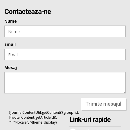
Contacteaza-ne
Nume
Email
Mesaj
Trimite mesajul
$journalContentUtil.getContent($group_id,
$footerContent.getArticleId(),
Link-uri rapide
"", "$locale", $theme_display)