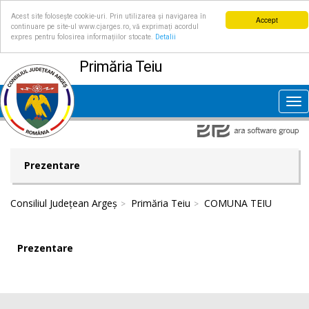
Acest site folosește cookie-uri. Prin utilizarea și navigarea în
Accept
continuare pe site-ul www.cjarges.ro, vă exprimați acordul
expres pentru folosirea informațiilor stocate.
Detalii
Primăria Teiu
Tog
nav
Prezentare
Consiliul Județean Argeș
Primăria Teiu
COMUNA TEIU
Prezentare