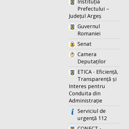
Instituția
Prefectului –
Județul Argeș
Guvernul
Romaniei
Senat
Camera
Deputaților
ETICA - Eficiență,
Transparență și
Interes pentru
Conduita din
Administrație
Serviciul de
urgență 112
CONECT -