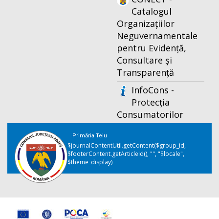
Catalogul
Organizațiilor
Neguvernamentale
pentru Evidență,
Consultare și
Transparență
InfoCons -
Protecția
Consumatorilor
Primăria Teiu
$journalContentUtil.getContent($group_id,
$footerContent.getArticleId(), "", "$locale",
$theme_display)