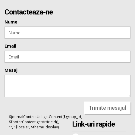
Contacteaza-ne
Nume
Email
Mesaj
Trimite mesajul
$journalContentUtil.getContent($group_id,
$footerContent.getArticleId(),
Link-uri rapide
"", "$locale", $theme_display)