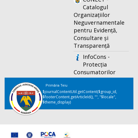
Catalogul
Organizațiilor
Neguvernamentale
pentru Evidență,
Consultare și
Transparență
InfoCons -
Protecția
Consumatorilor
Primăria Teiu
$journalContentUtil.getContent($group_id,
$footerContent.getArticleId(), "", "$locale",
$theme_display)