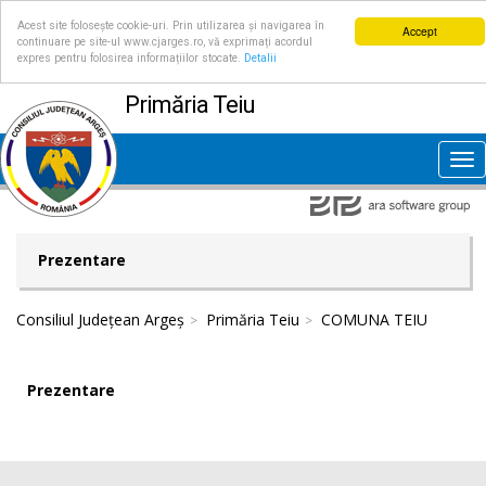
Acest site folosește cookie-uri. Prin utilizarea și navigarea în
Accept
continuare pe site-ul www.cjarges.ro, vă exprimați acordul
expres pentru folosirea informațiilor stocate.
Detalii
Primăria Teiu
Tog
nav
Prezentare
Consiliul Județean Argeș
Primăria Teiu
COMUNA TEIU
Prezentare