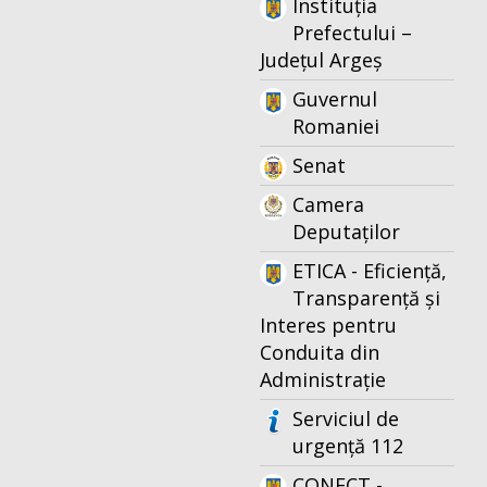
Instituția
Prefectului –
Județul Argeș
Guvernul
Romaniei
Senat
Camera
Deputaților
ETICA - Eficiență,
Transparență și
Interes pentru
Conduita din
Administrație
Serviciul de
urgență 112
CONECT -