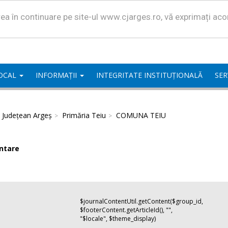
area în continuare pe site-ul www.cjarges.ro, vă exprimați ac
LOCAL
INFORMAȚII
INTEGRITATE INSTITUȚIONALĂ
SER
l Județean Argeș
Primăria Teiu
COMUNA TEIU
ntare
$journalContentUtil.getContent($group_id,
$footerContent.getArticleId(), "",
"$locale", $theme_display)