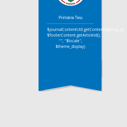
Primăria Teiu
$journalContentUtil.getContent($group_id,
$footerContent.getArticleId(),
"", "$locale",
$theme_display)