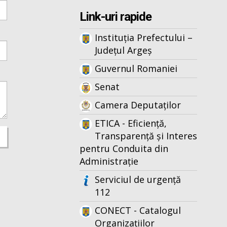
Link-uri rapide
Instituția Prefectului –
Județul Argeș
Guvernul Romaniei
Senat
Camera Deputaților
ETICA - Eficiență,
Transparență și Interes
pentru Conduita din
Administrație
Serviciul de urgență
112
CONECT - Catalogul
Organizațiilor