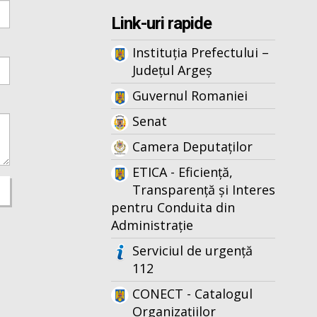
Link-uri rapide
Instituția Prefectului –
Județul Argeș
Guvernul Romaniei
Senat
Camera Deputaților
ETICA - Eficiență,
Transparență și Interes
pentru Conduita din
Administrație
Serviciul de urgență
112
CONECT - Catalogul
Organizațiilor