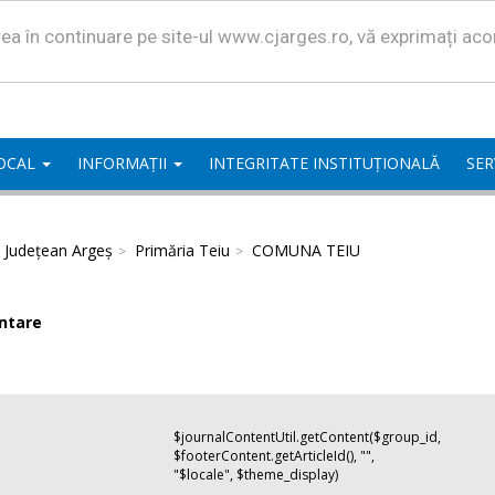
area în continuare pe site-ul www.cjarges.ro, vă exprimați ac
LOCAL
INFORMAȚII
INTEGRITATE INSTITUȚIONALĂ
SER
l Județean Argeș
Primăria Teiu
COMUNA TEIU
ntare
$journalContentUtil.getContent($group_id,
$footerContent.getArticleId(), "",
"$locale", $theme_display)