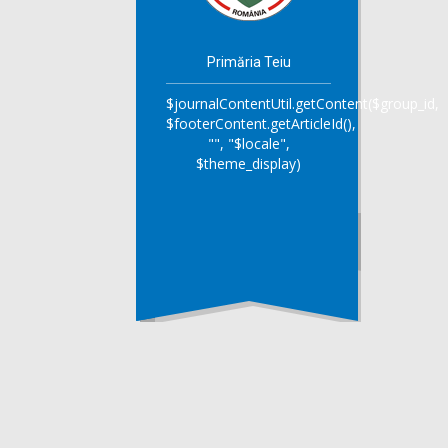
Primăria Teiu
$journalContentUtil.getContent($group_id,
$footerContent.getArticleId(),
"", "$locale",
$theme_display)