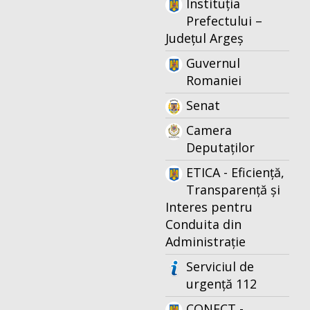
Instituția
Prefectului –
Județul Argeș
Guvernul
Romaniei
Senat
Camera
Deputaților
ETICA - Eficiență,
Transparență și
Interes pentru
Conduita din
Administrație
Serviciul de
urgență 112
CONECT -