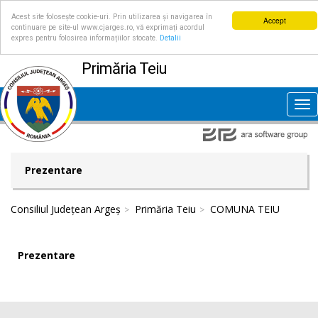
Acest site folosește cookie-uri. Prin utilizarea și navigarea în
Accept
continuare pe site-ul www.cjarges.ro, vă exprimați acordul
expres pentru folosirea informațiilor stocate.
Detalii
Primăria Teiu
Tog
nav
Prezentare
Consiliul Județean Argeș
Primăria Teiu
COMUNA TEIU
Prezentare