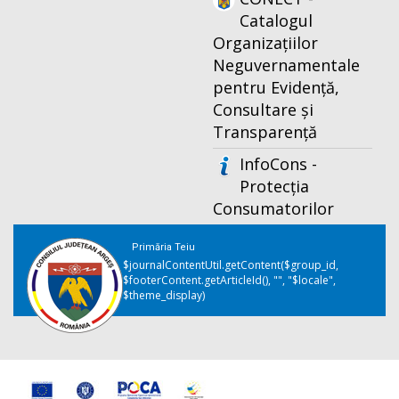
Catalogul
Organizațiilor
Neguvernamentale
pentru Evidență,
Consultare și
Transparență
InfoCons -
Protecția
Consumatorilor
Primăria Teiu
$journalContentUtil.getContent($group_id,
$footerContent.getArticleId(), "", "$locale",
$theme_display)