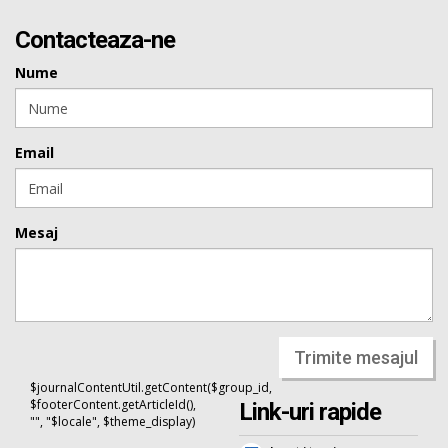
Contacteaza-ne
Nume
Email
Mesaj
Trimite mesajul
$journalContentUtil.getContent($group_id,
$footerContent.getArticleId(),
Link-uri rapide
"", "$locale", $theme_display)