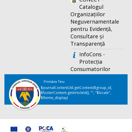
Catalogul
Organizațiilor
Neguvernamentale
pentru Evidență,
Consultare și
Transparență
InfoCons -
Protecția
Consumatorilor
Primăria Teiu
$journalContentUtil.getContent($group_id,
$footerContent.getArticleId(), "", "$locale",
$theme_display)