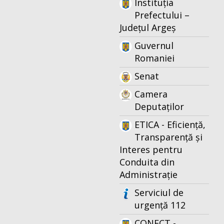
Instituția
Prefectului –
Județul Argeș
Guvernul
Romaniei
Senat
Camera
Deputaților
ETICA - Eficiență,
Transparență și
Interes pentru
Conduita din
Administrație
Serviciul de
urgență 112
CONECT -