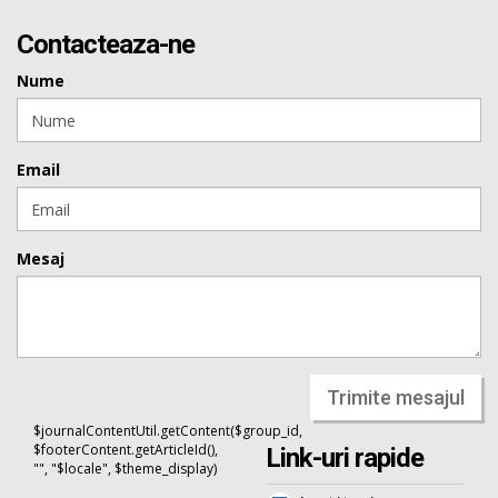
Contacteaza-ne
Nume
Email
Mesaj
Trimite mesajul
$journalContentUtil.getContent($group_id,
$footerContent.getArticleId(),
Link-uri rapide
"", "$locale", $theme_display)