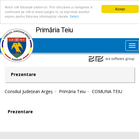
Acest site folosește cookie-uri. Prin utilizarea și navigarea în
Accept
continuare pe site-ul www.cjarges.ro, vă exprimați acordul
expres pentru folosirea informațiilor stocate.
Detalii
Primăria Teiu
Tog
nav
Prezentare
Consiliul Județean Argeș
Primăria Teiu
COMUNA TEIU
Prezentare