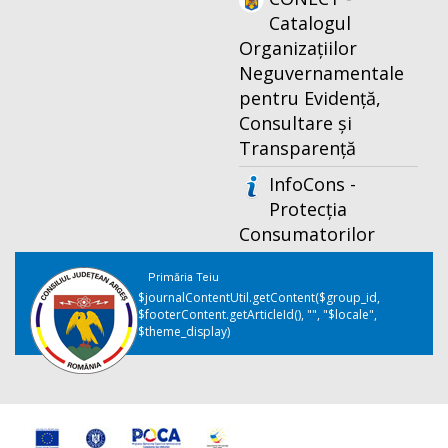
Catalogul
Organizațiilor
Neguvernamentale
pentru Evidență,
Consultare și
Transparență
InfoCons -
Protecția
Consumatorilor
Primăria Teiu
$journalContentUtil.getContent($group_id,
$footerContent.getArticleId(), "", "$locale",
$theme_display)