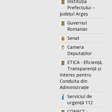
Instituția
Prefectului –
Județul Argeș
Guvernul
Romaniei
Senat
Camera
Deputaților
ETICA - Eficiență,
Transparență și
Interes pentru
Conduita din
Administrație
Serviciul de
urgență 112
CONECT -