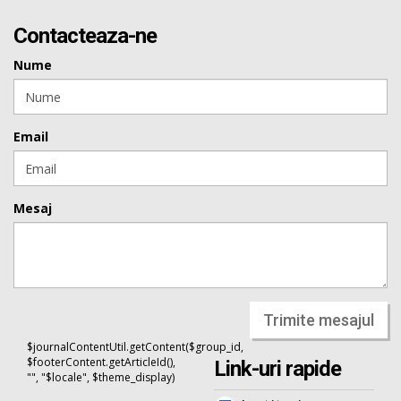
Contacteaza-ne
Nume
Email
Mesaj
Trimite mesajul
$journalContentUtil.getContent($group_id,
$footerContent.getArticleId(),
Link-uri rapide
"", "$locale", $theme_display)