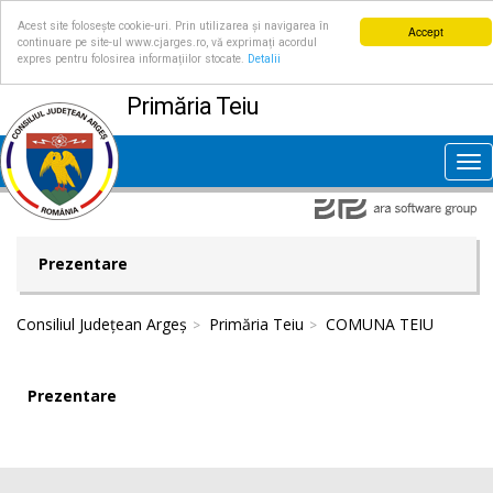
Acest site folosește cookie-uri. Prin utilizarea și navigarea în
Accept
continuare pe site-ul www.cjarges.ro, vă exprimați acordul
expres pentru folosirea informațiilor stocate.
Detalii
Primăria Teiu
Tog
nav
Prezentare
Consiliul Județean Argeș
Primăria Teiu
COMUNA TEIU
Prezentare