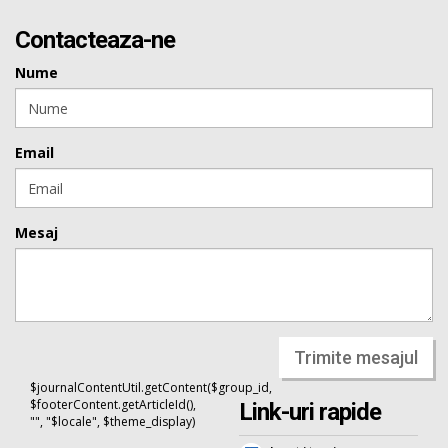
Contacteaza-ne
Nume
Email
Mesaj
Trimite mesajul
$journalContentUtil.getContent($group_id,
$footerContent.getArticleId(),
Link-uri rapide
"", "$locale", $theme_display)