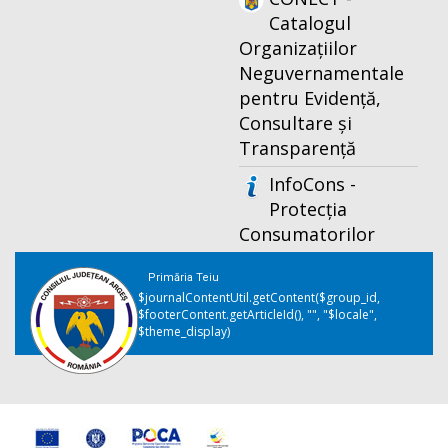
Catalogul
Organizațiilor
Neguvernamentale
pentru Evidență,
Consultare și
Transparență
InfoCons -
Protecția
Consumatorilor
Primăria Teiu
$journalContentUtil.getContent($group_id,
$footerContent.getArticleId(), "", "$locale",
$theme_display)