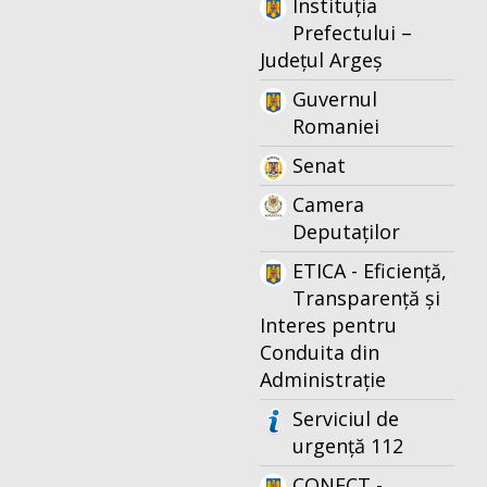
Instituția
Prefectului –
Județul Argeș
Guvernul
Romaniei
Senat
Camera
Deputaților
ETICA - Eficiență,
Transparență și
Interes pentru
Conduita din
Administrație
Serviciul de
urgență 112
CONECT -