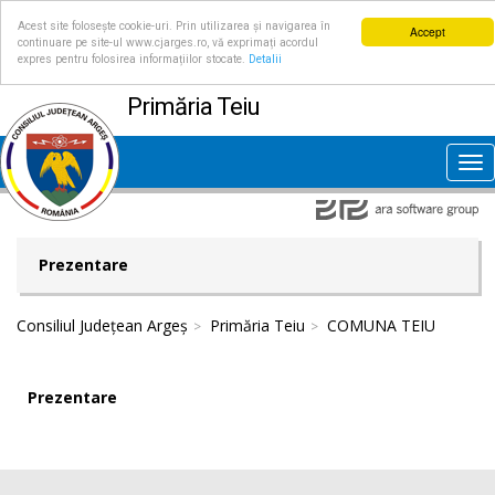
Acest site folosește cookie-uri. Prin utilizarea și navigarea în
Accept
continuare pe site-ul www.cjarges.ro, vă exprimați acordul
expres pentru folosirea informațiilor stocate.
Detalii
Primăria Teiu
Tog
nav
Prezentare
Consiliul Județean Argeș
Primăria Teiu
COMUNA TEIU
Prezentare