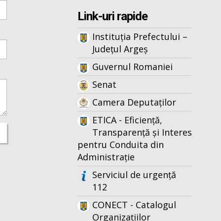
Link-uri rapide
Instituția Prefectului –
Județul Argeș
Guvernul Romaniei
Senat
Camera Deputaților
ETICA - Eficiență,
Transparență și Interes
pentru Conduita din
Administrație
Serviciul de urgență
112
CONECT - Catalogul
Organizațiilor