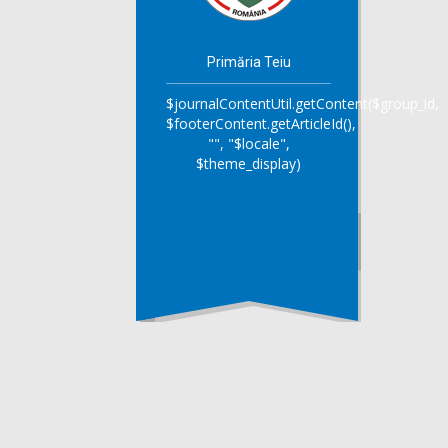
Primăria Teiu
$journalContentUtil.getContent($group_id,
$footerContent.getArticleId(),
"", "$locale",
$theme_display)