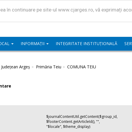
area în continuare pe site-ul www.cjarges.ro, vă exprimați ac
LOCAL
INFORMAȚII
INTEGRITATE INSTITUȚIONALĂ
SER
l Județean Argeș
Primăria Teiu
COMUNA TEIU
ntare
$journalContentUtil.getContent($group_id,
$footerContent.getArticleId(), "",
"$locale", $theme_display)