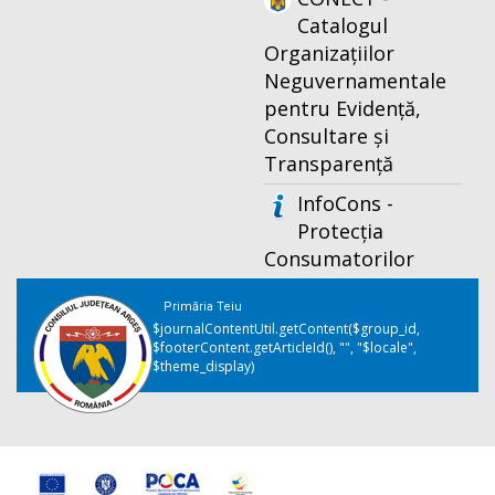
Catalogul
Organizațiilor
Neguvernamentale
pentru Evidență,
Consultare și
Transparență
InfoCons -
Protecția
Consumatorilor
Primăria Teiu
$journalContentUtil.getContent($group_id,
$footerContent.getArticleId(), "", "$locale",
$theme_display)