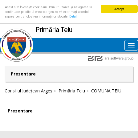
Acest site folosește cookie-uri. Prin utilizarea și navigarea în
Accept
continuare pe site-ul www.cjarges.ro, vă exprimați acordul
expres pentru folosirea informațiilor stocate.
Detalii
Primăria Teiu
Tog
nav
Prezentare
Consiliul Județean Argeș
Primăria Teiu
COMUNA TEIU
Prezentare