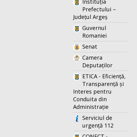
Instituția
Prefectului –
Județul Argeș
Guvernul
Romaniei
Senat
Camera
Deputaților
ETICA - Eficiență,
Transparență și
Interes pentru
Conduita din
Administrație
Serviciul de
urgență 112
CONECT -