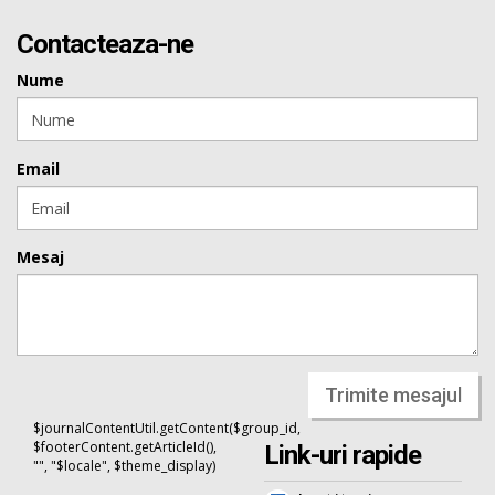
Contacteaza-ne
Nume
Email
Mesaj
Trimite mesajul
$journalContentUtil.getContent($group_id,
$footerContent.getArticleId(),
Link-uri rapide
"", "$locale", $theme_display)