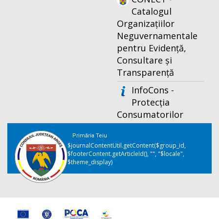
Catalogul
Organizațiilor
Neguvernamentale
pentru Evidență,
Consultare și
Transparență
InfoCons -
Protecția
Consumatorilor
Primăria Teiu
$journalContentUtil.getContent($group_id,
$footerContent.getArticleId(), "", "$locale",
$theme_display)