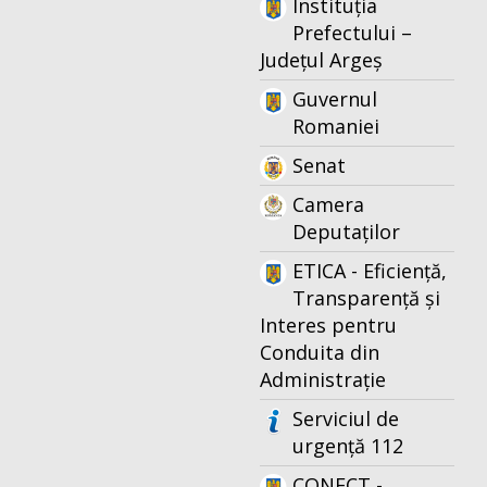
Instituția
Prefectului –
Județul Argeș
Guvernul
Romaniei
Senat
Camera
Deputaților
ETICA - Eficiență,
Transparență și
Interes pentru
Conduita din
Administrație
Serviciul de
urgență 112
CONECT -