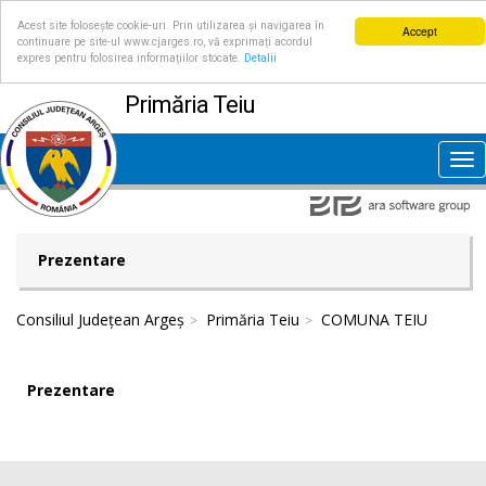
Acest site folosește cookie-uri. Prin utilizarea și navigarea în
Accept
continuare pe site-ul www.cjarges.ro, vă exprimați acordul
expres pentru folosirea informațiilor stocate.
Detalii
Primăria Teiu
Tog
nav
Prezentare
Consiliul Județean Argeș
Primăria Teiu
COMUNA TEIU
Prezentare