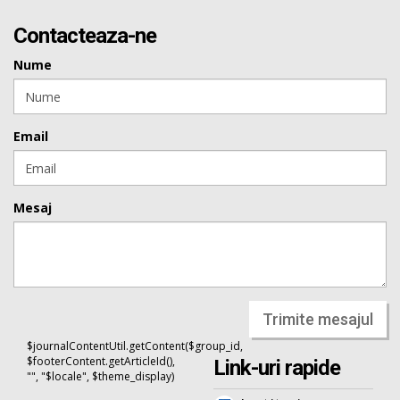
Contacteaza-ne
Nume
Email
Mesaj
Trimite mesajul
$journalContentUtil.getContent($group_id,
$footerContent.getArticleId(),
Link-uri rapide
"", "$locale", $theme_display)