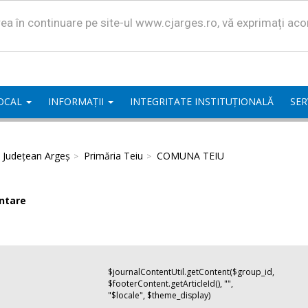
area în continuare pe site-ul www.cjarges.ro, vă exprimați ac
LOCAL
INFORMAȚII
INTEGRITATE INSTITUȚIONALĂ
SER
l Județean Argeș
Primăria Teiu
COMUNA TEIU
ntare
$journalContentUtil.getContent($group_id,
$footerContent.getArticleId(), "",
"$locale", $theme_display)