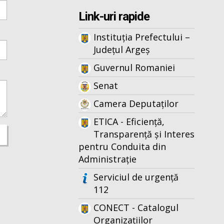
Link-uri rapide
Instituția Prefectului –
Județul Argeș
Guvernul Romaniei
Senat
Camera Deputaților
ETICA - Eficiență,
Transparență și Interes
pentru Conduita din
Administrație
Serviciul de urgență
112
CONECT - Catalogul
Organizațiilor