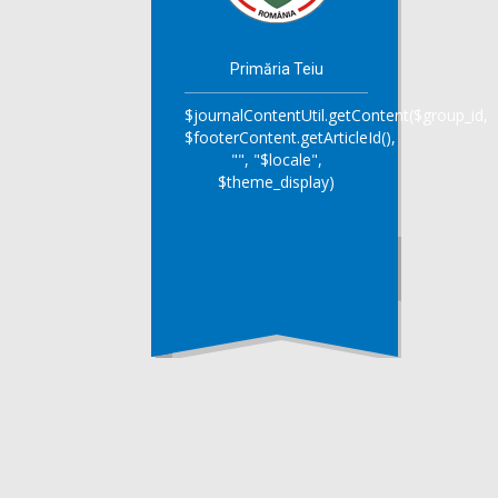
Primăria Teiu
$journalContentUtil.getContent($group_id,
$footerContent.getArticleId(),
"", "$locale",
$theme_display)