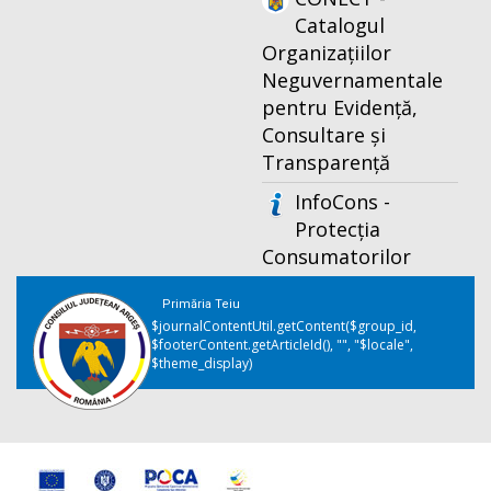
Catalogul
Organizațiilor
Neguvernamentale
pentru Evidență,
Consultare și
Transparență
InfoCons -
Protecția
Consumatorilor
Primăria Teiu
$journalContentUtil.getContent($group_id,
$footerContent.getArticleId(), "", "$locale",
$theme_display)