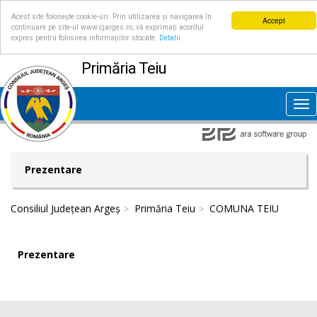
Acest site folosește cookie-uri. Prin utilizarea și navigarea în
Accept
continuare pe site-ul www.cjarges.ro, vă exprimați acordul
expres pentru folosirea informațiilor stocate.
Detalii
Primăria Teiu
Tog
nav
Prezentare
Consiliul Județean Argeș
Primăria Teiu
COMUNA TEIU
Prezentare