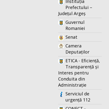
Instituția
Prefectului –
Județul Argeș
Guvernul
Romaniei
Senat
Camera
Deputaților
ETICA - Eficiență,
Transparență și
Interes pentru
Conduita din
Administrație
Serviciul de
urgență 112
CONECT -