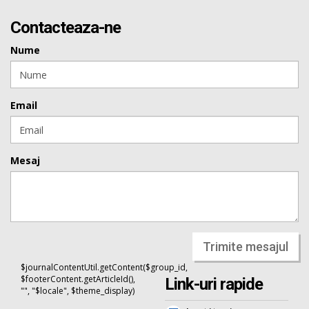
Contacteaza-ne
Nume
Email
Mesaj
Trimite mesajul
$journalContentUtil.getContent($group_id,
$footerContent.getArticleId(),
Link-uri rapide
"", "$locale", $theme_display)