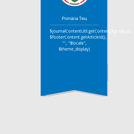
Primăria Teiu
$journalContentUtil.getContent($group_id,
$footerContent.getArticleId(),
"", "$locale",
$theme_display)