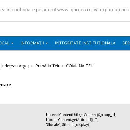
area în continuare pe site-ul www.cjarges.ro, vă exprimați ac
LOCAL
INFORMAȚII
INTEGRITATE INSTITUȚIONALĂ
SER
l Județean Argeș
Primăria Teiu
COMUNA TEIU
ntare
$journalContentUtil.getContent($group_id,
$footerContent.getArticleId(), "",
"$locale", $theme_display)