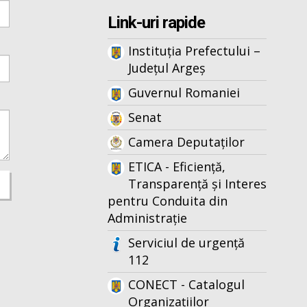
Link-uri rapide
Instituția Prefectului –
Județul Argeș
Guvernul Romaniei
Senat
Camera Deputaților
ETICA - Eficiență,
Transparență și Interes
pentru Conduita din
Administrație
Serviciul de urgență
112
CONECT - Catalogul
Organizațiilor